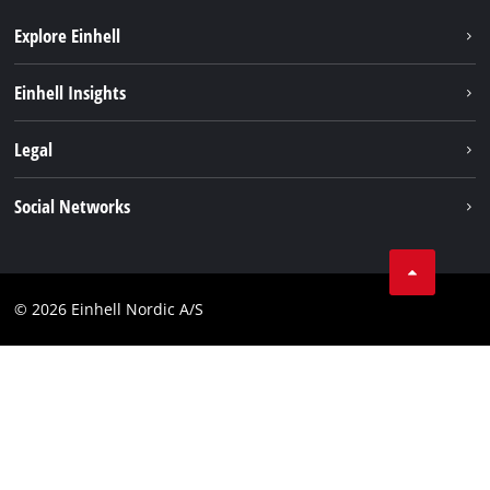
Explore Einhell
Bæredygtighed
Einhell Insights
Akkusystem
Om os
Legal
Kundeservice
Einhell global
Kolofon
Social Networks
Databeskyttelseserklæring
Instagram
Kontakt
Linkedin
Compliance
© 2026 Einhell Nordic A/S
Youtube
Tilgængelighedserklæring
Facebook