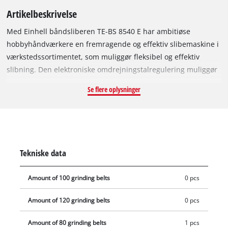
Artikelbeskrivelse
Med Einhell båndsliberen TE-BS 8540 E har ambitiøse
hobbyhåndværkere en fremragende og effektiv slibemaskine i
værkstedssortimentet, som muliggør fleksibel og effektiv
slibning. Den elektroniske omdrejningstalregulering muliggør
materiale- og opgavetilpasset arbejde. Det yderst præcise
Se flere oplysninger
båndforløb kan indstilles optimalt via finjustering,
slibebåndene kan skiftes i en håndevending og uden brug af
værktøj takket være låsearmen. Softgrip og det ligeledes
værktøjsløst indstillelige ekstragreb på TE-BS 8540 E leverer en
fremragende ergonomi og en høj betjeningskomfort.
Tekniske data
Frontafskærmningen kan klappes op, så det er muligt også at
bearbejde flader, der ligger tæt på kanter. For at sikre et
Amount of 100 grinding belts
0 pcs
arbejdsmiljø med lavt støvniveau er båndsliberen udstyret
med en integreret støvudsugning samt en adapter til en
Amount of 120 grinding belts
0 pcs
ekstern støvudsugning. Når arbejdet er gennemført, kan det
opviklede kabel fastgøres ved hjælp af kabelclipsen, så TE-BS
Amount of 80 grinding belts
1 pcs