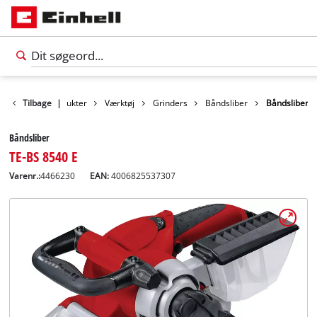
Tilbage
Produkter
|
Værktøj
Grinders
Båndsliber
Båndsliber
Båndsliber
TE-BS 8540 E
Varenr.:
4466230
EAN:
4006825537307
Dansk
DA
Dansk