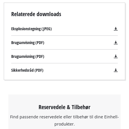
Relaterede downloads
Eksplosionstegning (JPEG)
Brugsanvisning (PDF)
Brugsanvisning (PDF)
Sikkerhedsråd (PDF)
We need your consent to load the
Google Maps service!
This content is not permitted to load due
Reservedele & Tilbehør
to trackers that are not disclosed to the
visitor. The website owner needs to setup
Find passende reservedele eller tilbehør til dine Einhell-
the site with their CMP to add this content
produkter.
to the list of technologies used.