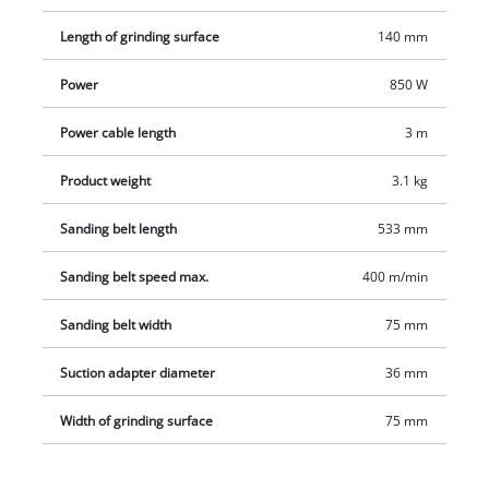
8540 E kan pakkes af vejen ordentligt og hurtigt. Der
Length of grinding surface
140 mm
medfølger ét stykke slibepapir (P80) ved levering, så du kan
komme i gang med arbejdet med det samme.
Power
850 W
Power cable length
3 m
Product weight
3.1 kg
Sanding belt length
533 mm
Sanding belt speed max.
400 m/min
Sanding belt width
75 mm
Suction adapter diameter
36 mm
Width of grinding surface
75 mm