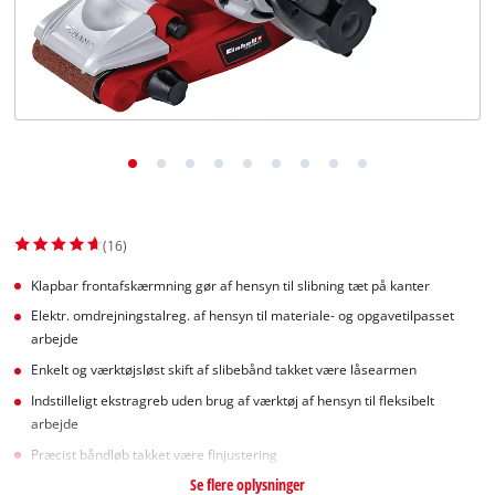
English
(16)
Klapbar frontafskærmning gør af hensyn til slibning tæt på kanter
Elektr. omdrejningstalreg. af hensyn til materiale- og opgavetilpasset
arbejde
Enkelt og værktøjsløst skift af slibebånd takket være låsearmen
Indstilleligt ekstragreb uden brug af værktøj af hensyn til fleksibelt
arbejde
Præcist båndløb takket være finjustering
Se flere oplysninger