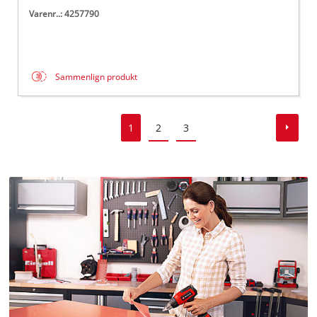
Varenr..: 4257790
Sammenlign produkt
1
2
3