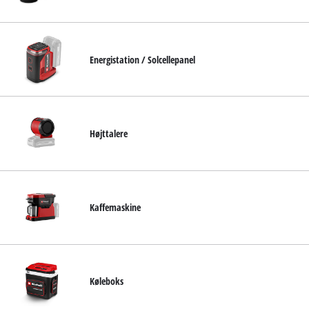
English
Energistation / Solcellepanel
Højttalere
Kaffemaskine
Køleboks