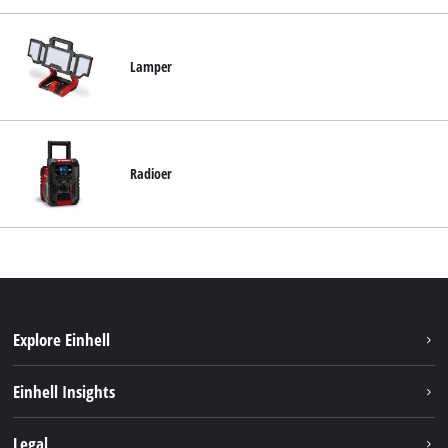
Lamper
Radioer
Explore Einhell
Bæredygtighed
Einhell Insights
Akkusystem
Om os
Legal
Kundeservice