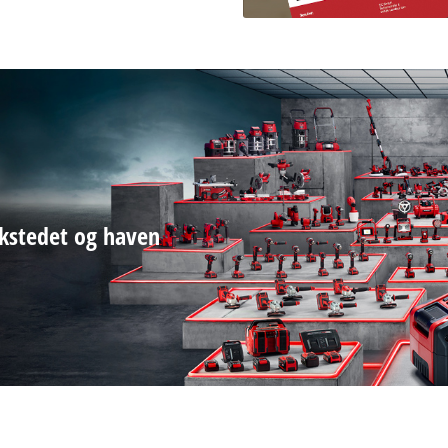
rkstedet og haven