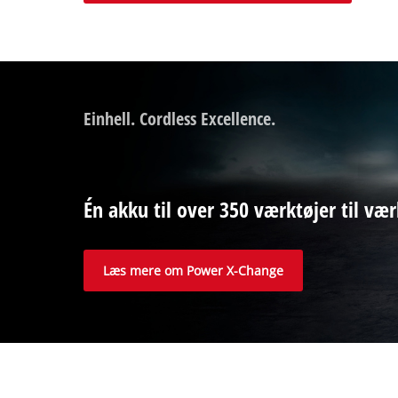
Einhell. Cordless Excellence.
Én akku til over 350 værktøjer til væ
Læs mere om Power X-Change