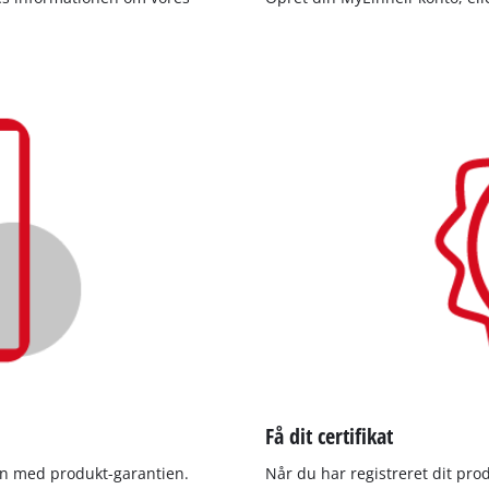
Få dit certifikat
n med produkt-garantien.
Når du har registreret dit pro