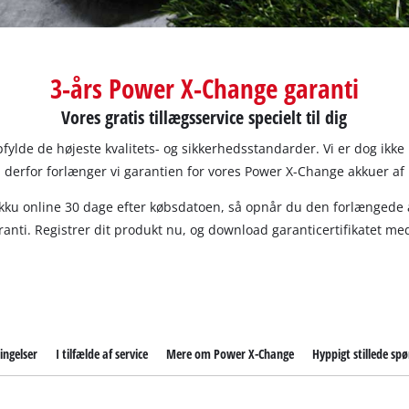
3-års Power X-Change garanti
Vores gratis tillægsservice specielt til dig
fylde de højeste kvalitets- og sikkerhedsstandarder. Vi er dog ikke 
derfor forlænger vi garantien for vores Power X-Change akkuer af 
akku online 30 dage efter købsdatoen, så opnår du den forlængede a
anti. Registrer dit produkt nu, og download garanticertifikatet m
ingelser
I tilfælde af service
Mere om Power X-Change
Hyppigt stillede sp