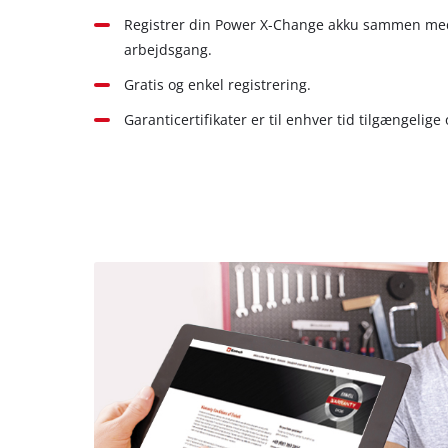
Registrer din Power X-Change akku sammen med
arbejdsgang.
Gratis og enkel registrering.
Garanticertifikater er til enhver tid tilgængelige 