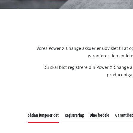
English
Vores Power X-Change akkuer er udviklet til at op
garanterer den endda: 
Du skal blot registrere din Power X-Change 
producentgar
Sådan fungerer det
Registrering
Dine fordele
Garantibet