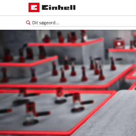
Dansk
DA
Dansk