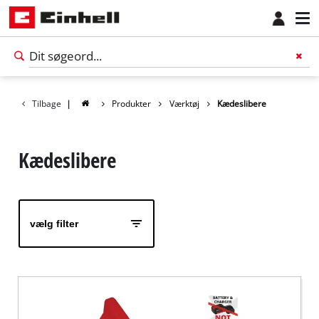
Tilbage
|
Produkter
Værktøj
Kædeslibere
Kædeslibere
vælg filter
Dansk
DA
Dansk