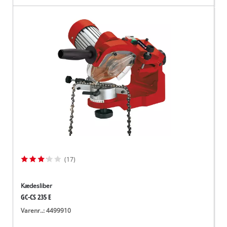
(17)
Kædesliber
GC-CS 235 E
Varenr..: 4499910