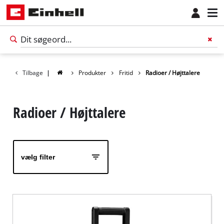
Tilbage
|
Produkter
Fritid
Radioer / Højttalere
Radioer / Højttalere
vælg filter
Dansk
DA
Dansk