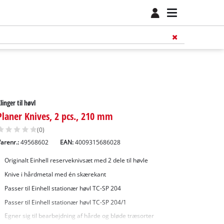
linger til høvl
Planer Knives, 2 pcs., 210 mm
(0)
arenr.:
49568602
EAN:
4009315686028
Originalt Einhell reserveknivsæt med 2 dele til høvle
Knive i hårdmetal med én skærekant
Passer til Einhell stationær høvl TC-SP 204
Passer til Einhell stationær høvl TC-SP 204/1
Egner sig til bearbejdning af hårde og bløde træsorter