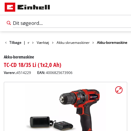
Tilbage
Produkter
|
Værktøj
Akku skruemaskiner
Akku-boremaskine
Akku-boremaskine
TC-CD 18/35 Li (1x2,0 Ah)
Varenr.:
4514229
EAN:
4006825673906
Dansk
DA
Dansk