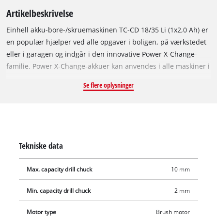
Artikelbeskrivelse
Einhell akku-bore-/skruemaskinen TC-CD 18/35 Li (1x2,0 Ah) er
en populær hjælper ved alle opgaver i boligen, på værkstedet
eller i garagen og indgår i den innovative Power X-Change-
familie. Power X-Change-akkuer kan anvendes i alle maskiner i
den innovative lithium-ion-systemserie til haveredskaber og
Se flere oplysninger
værktøj. Lithium-ion-teknologien uden selvafladning muliggør
kraftfuld boring og skruning, fleksibelt og uafhængigt af
stikkontakter – akku-bore-/skruemaskinen er således altid klar
til brug. Udstyret med et drejningsmoment på 35 Nm og 21
momenttrin og et boretrin sikrer omdrejningstalelektronikken
Tekniske data
et materiale- og opgavetilpasset arbejde. I borepatronen med
et fæste på maks.10 mm spændes det ønskede
Max. capacity drill chuck
10 mm
værktøjstilbehør fast i en håndevending. LED-belysningen
sikrer et optimalt arbejde selv i mørke og utilgængelige
Min. capacity drill chuck
2 mm
områder takket være et konstant upåklageligt overblik over
arbejdsområdet. Det ergonomiske design og softgrip-
Motor type
Brush motor