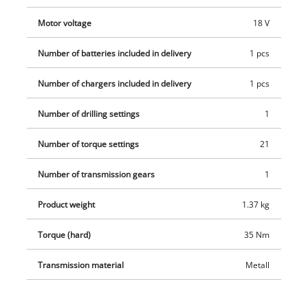
overfladerne, som er ekstremt handy og giver et fast og sikkert
Motor voltage
18 V
greb, gør arbejdet behageligt. Leveres med en 2,0 Ah Power X-
Change-akku og en hurtigoplader. Maskinen leveres i en
Number of batteries included in delivery
1 pcs
praktisk opbevaringskasse.
Number of chargers included in delivery
1 pcs
Number of drilling settings
1
Number of torque settings
21
Number of transmission gears
1
Product weight
1.37 kg
Torque (hard)
35 Nm
Transmission material
Metall