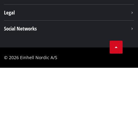
Akkusystem
Om os
Legal
Kundeservice
Einhell global
Kolofon
Social Networks
Databeskyttelseserklæring
Instagram
Kontakt
Linkedin
Compliance
© 2026 Einhell Nordic A/S
Youtube
Tilgængelighedserklæring
Facebook