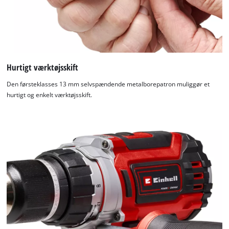
Hurtigt værktøjsskift
Den førsteklasses 13 mm selvspændende metalborepatron muliggør et
hurtigt og enkelt værktøjsskift.
We need your consent to load the
Google Maps service!
This content is not permitted to load due
to trackers that are not disclosed to the
visitor. The website owner needs to setup
the site with their CMP to add this content
to the list of technologies used.