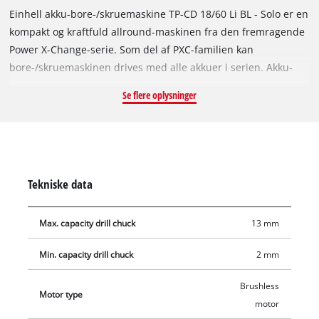
Einhell akku-bore-/skruemaskine TP-CD 18/60 Li BL - Solo er en
kompakt og kraftfuld allround-maskinen fra den fremragende
Power X-Change-serie. Som del af PXC-familien kan
bore-/skruemaskinen drives med alle akkuer i serien. Akku-
bore-/skruemaskinen er en fleksibel multifunktionel maskine
Se flere oplysninger
med kulfri motor, som leverer mere power og en længere
levetid end traditionelle motorer med kulbørster. Op til 60 Nm
moment overfører den kraftfulde motor til fastspændt værktøj
i den førsteklasses 13 mm metalborepatron. Akku-
bore-/skruemaskinen er udstyret med en totrins-gearkasse til
Tekniske data
krævende skrueopgaver og hurtige boreopgaver samt LED-
arbejdslys til belysning af arbejdsområdet. Takket være det
Max. capacity drill chuck
13 mm
ergonomiske design med softgrip er det også muligt at
arbejde komfortabelt med bore-/skruemaskinen ved ambitiøse
Min. capacity drill chuck
2 mm
projekter, samtidig med at ekstragrebet skåner leddene.
Maskinen leveres uden akku og uden oplader, disse kan købes
Brushless
Motor type
separat, f.eks. som et praktisk startsæt i forskellige styrker.
motor