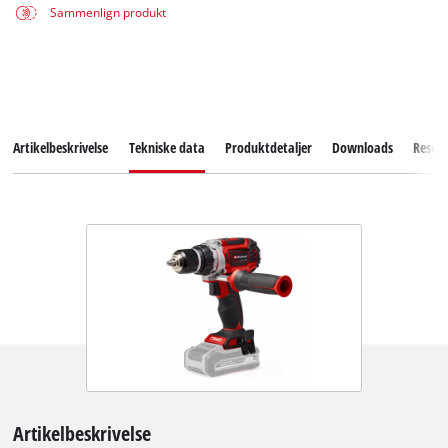
Sammenlign produkt
Artikelbeskrivelse
Tekniske data
Produktdetaljer
Downloads
Reserv
Artikelbeskrivelse