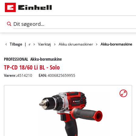
Tilbage
Produkter
|
Værktøj
Akku skruemaskiner
Akku-boremaskine
PROFESSIONAL Akku-boremaskine
TP-CD 18/60 Li BL - Solo
Varenr.:
4514210
EAN:
4006825659955
Dansk
DA
Dansk