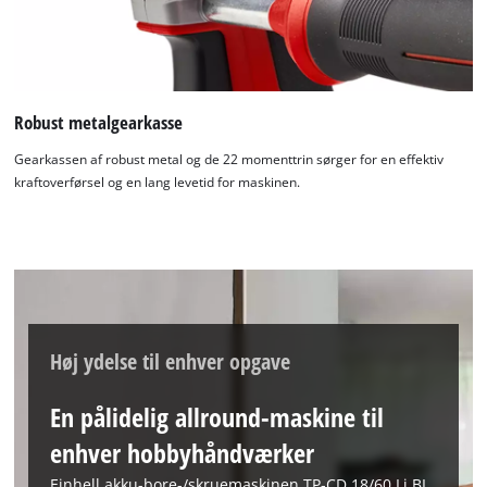
Powered by
Usercentrics Consent
Management Platform
Robust metalgearkasse
Gearkassen af robust metal og de 22 momenttrin sørger for en effektiv
kraftoverførsel og en lang levetid for maskinen.
Høj ydelse til enhver opgave
En pålidelig allround-maskine til
enhver hobbyhåndværker
Einhell akku-bore-/skruemaskinen TP-CD 18/60 Li BL