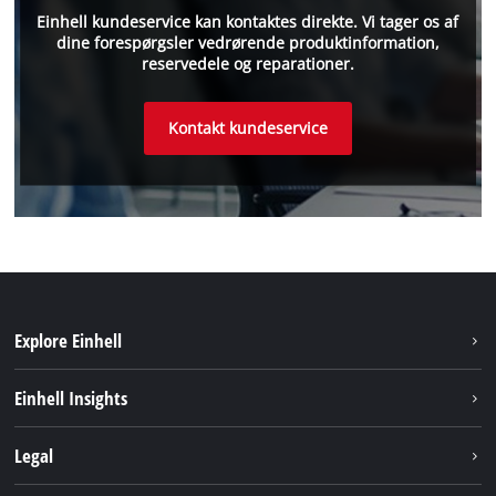
Einhell kundeservice kan kontaktes direkte. Vi tager os af
dine forespørgsler vedrørende produktinformation,
reservedele og reparationer.
Kontakt kundeservice
Explore Einhell
Bæredygtighed
Einhell Insights
Akkusystem
Om os
Legal
Kundeservice
Einhell global