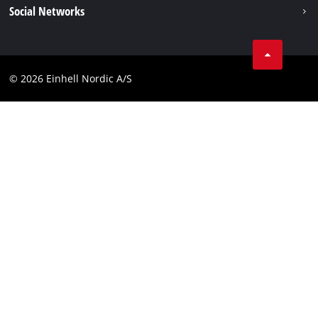
Kolofon
Social Networks
Databeskyttelseserklæring
Instagram
Kontakt
Linkedin
Compliance
© 2026 Einhell Nordic A/S
Youtube
Tilgængelighedserklæring
Facebook