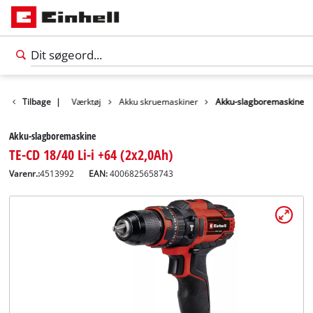
Produkter
Tilbage
|
Værktøj
Akku skruemaskiner
Akku-slagboremaskine
Akku-slagboremaskine
TE-CD 18/40 Li-i +64 (2x2,0Ah)
Varenr.:
4513992
EAN:
4006825658743
Dansk
DA
Dansk