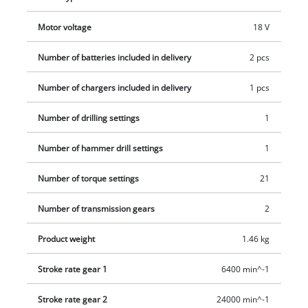
også lavere omdrejningstal til skruning i blødere materialer.
Den integrerede LED-arbejdsbelysning giver et optimalt
Motor voltage
18 V
overblik over arbejdsområdet, også under mørke lysforhold.
Number of batteries included in delivery
2 pcs
Takket være den fremragende lithium-ion-teknologi uden
selvafladning er akku-bore-/skruemaskinen altid klar til brug.
Number of chargers included in delivery
1 pcs
Ved levering medfølger to 2,0 Ah Power X-Change-akkuer og
en hurtigoplader samt et tilbehørssæt med 64 dele, det hele
Number of drilling settings
1
leveres i en praktisk kuffert.
Number of hammer drill settings
1
Number of torque settings
21
Number of transmission gears
2
Product weight
1.46 kg
Stroke rate gear 1
6400 min^-1
Stroke rate gear 2
24000 min^-1