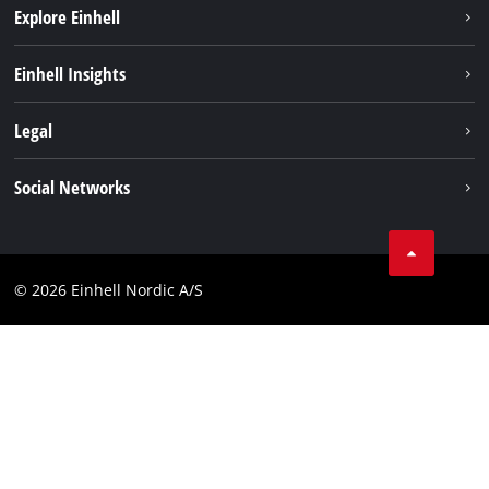
Explore Einhell
Bæredygtighed
Einhell Insights
Akkusystem
Om os
Legal
Kundeservice
Einhell global
Kolofon
Social Networks
Databeskyttelseserklæring
Instagram
Kontakt
Linkedin
Compliance
© 2026 Einhell Nordic A/S
Youtube
Tilgængelighedserklæring
Facebook