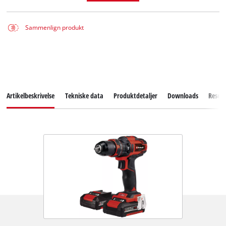
Sammenlign produkt
Artikelbeskrivelse
Tekniske data
Produktdetaljer
Downloads
Reserv