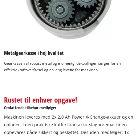
to trackers that are not disclosed to the
visitor. The website owner needs to setup
the site with their CMP to add this content
to the list of technologies used.
Powered by
Usercentrics Consent
Management Platform
Metalgearkasse i høj kvalitet
Gearkassen af robust metal og momentglidekoblingen sørger for en
effektiv kraftoverførsel og en lang levetid for maskinen.
Rustet til enhver opgave!
Omfattende tilbehør medfølger
Maskinen leveres med 2x 2,0 Ah Power X-Change-akkuer og en
oplader. I den praktiske kuffert kan akku-slagboremaskinen
opbevares både sikkert og beskyttet. Desuden medfølger: 1x