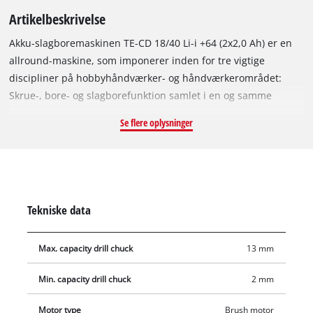
Artikelbeskrivelse
Akku-slagboremaskinen TE-CD 18/40 Li-i +64 (2x2,0 Ah) er en
allround-maskine, som imponerer inden for tre vigtige
discipliner på hobbyhåndværker- og håndværkerområdet:
Skrue-, bore- og slagborefunktion samlet i en og samme
praktiske maskine. Som medlem af den stærke Power X-
Se flere oplysninger
Change-familie kan alle akkuer i systemserien kombineres
med slagboremaskinen – ligesom de akkuer, som fulgte med
ved levering, kan anvendes i alle systemmaskiner. 2-trins-
gearkassen egner sig til krævende bore- og skrueopgaver med
et drejningsmoment på op til 40 Nm. Den megen power
Tekniske data
sørger den elektroniske omdrejningstalregulering for at
dosere til materiale- og opgavetilpasset arbejde i 21
Max. capacity drill chuck
13 mm
momenttrin. Med den inkluderede slagfunktion kan der med
højere omdrejningstal bores i selv hårdere materialer som
Min. capacity drill chuck
2 mm
tegl – til boring i træ rækker det med borefunktionen. Med
momentindstillingen leverer maskinen om nødvendigt dog
Motor type
Brush motor