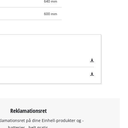
640 mm
600 mm
Reklamationsret
klamationsret på dine Einhell-produkter og -
batterier - helt gratis.