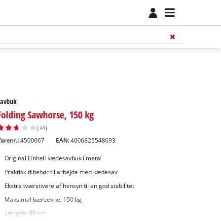
Savbuk
Folding Sawhorse, 150 kg
(34)
arenr.:
4500067
EAN:
4006825548693
Original Einhell kædesavbuk i metal
Praktisk tilbehør til arbejde med kædesav
Ekstra tværstivere af hensyn til en god stabilitet
Maksimal bæreevne: 150 kg
Længde: 80 cm