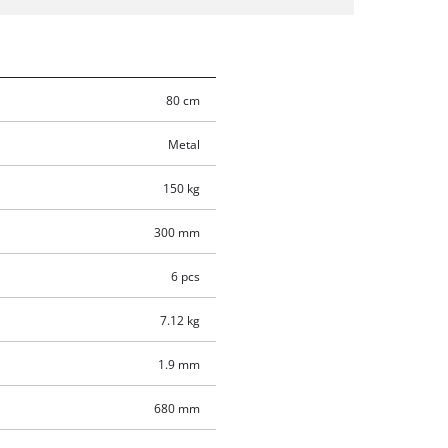
80 cm
Metal
150 kg
300 mm
6 pcs
7.12 kg
1.9 mm
680 mm