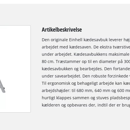
Artikelbeskrivelse
Den originale Einhell kædesavbuk leverer høj
arbejdet med kædesaven. De ekstra tværstiver
under arbejdet. Kædesavbukkens maksimale 
80 cm. Træstammer op til en diameter på 3
kædesavbukken og bearbejdes. Den fortandede 
under savearbejdet. Den robuste forzinkede vin
Til ergonomisk og behageligt arbejde kan kæde
arbejdshøjder: til 680 mm, 640 mm og 600 m
hurtigt klappes sammen og stuves pladsbespar
kælderen og opbevares der, indtil der er brug