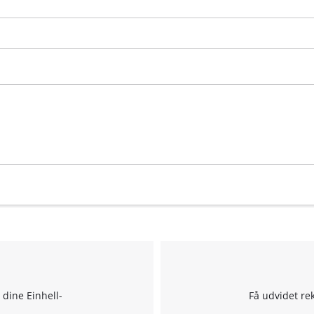
Powered by
Usercentrics Consent
Management Platform
 dine Einhell-
Få udvidet re