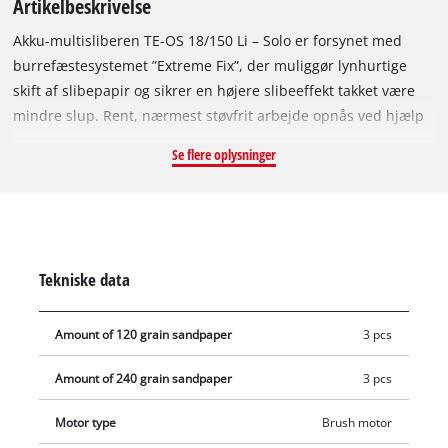
Artikelbeskrivelse
Akku-multisliberen TE-OS 18/150 Li – Solo er forsynet med
burrefæstesystemet ”Extreme Fix”, der muliggør lynhurtige
skift af slibepapir og sikrer en højere slibeeffekt takket være
mindre slup. Rent, nærmest støvfrit arbejde opnås ved hjælp
af støvopsamlingsboksen med aktiv støvudsugning. Takket
Se flere oplysninger
være støvsugningsadapteren kan den erstattes af en
støvsuger, som suger slibestøvet væk direkte – på den måde
forbliver luften ren og slibepapiret skarpt. Den robuste
aluminiumspropel giver slibemaskinen en rolig gang af
hensyn til optimale arbejdsresultater. Der medfølger 6 stk.
Tekniske data
slibepapir til træ ved levering, så du kan komme i gang med
arbejdet med det samme. Maskinen leveres uden akku og
Amount of 120 grain sandpaper
3 pcs
oplader. Disse kan købes separat. Endvidere kan maskinen
også anvendes med akkuen fra en anden maskine i Power X-
Amount of 240 grain sandpaper
3 pcs
Change-familien.
Motor type
Brush motor