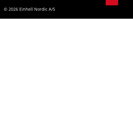
Linkedin
Compliance
© 2026 Einhell Nordic A/S
Youtube
Tilgængelighedserklæring
Facebook