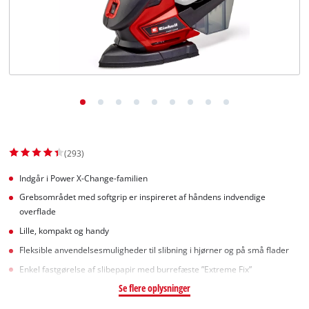
English
(293)
Indgår i Power X-Change-familien
Grebsområdet med softgrip er inspireret af håndens indvendige
overflade
Lille, kompakt og handy
Fleksible anvendelsesmuligheder til slibning i hjørner og på små flader
Enkel fastgørelse af slibepapir med burrefæste ”Extreme Fix”
Se flere oplysninger