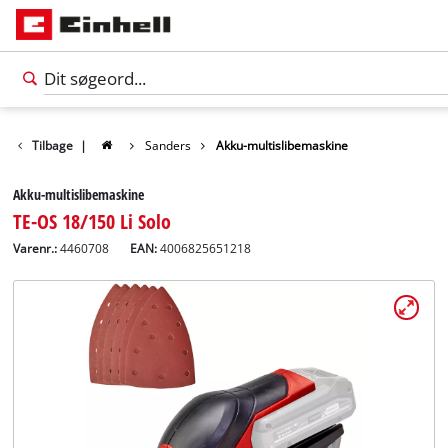
Tilbage
|
Sanders
Akku-multislibemaskine
Akku-multislibemaskine
TE-OS 18/150 Li Solo
Varenr.:
4460708
EAN:
4006825651218
Dansk
DA
Dansk