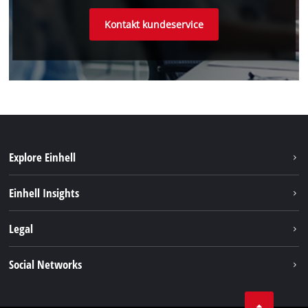
Kontakt kundeservice
Explore Einhell
Bæredygtighed
Einhell Insights
Akkusystem
Om os
Legal
Kundeservice
Einhell global
Kolofon
Social Networks
Databeskyttelseserklæring
Instagram
Kontakt