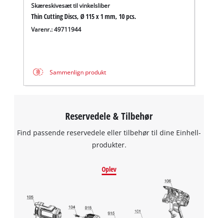
Skæreskivesæt til vinkelsliber
We need your consent to load the
Thin Cutting Discs, Ø 115 x 1 mm, 10 pcs.
Google Maps service!
Varenr.: 49711944
This content is not permitted to load due
to trackers that are not disclosed to the
visitor. The website owner needs to setup
Sammenlign produkt
the site with their CMP to add this content
to the list of technologies used.
Powered by
Usercentrics Consent
Management Platform
Reservedele & Tilbehør
Find passende reservedele eller tilbehør til dine Einhell-
produkter.
Oplev