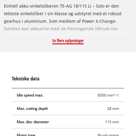
Einhell akku-vinkelsliberen TE-AG 18/115 Li – Solo er den
letteste vinkelsliber i sin klasse og udstyret med et robust
gearhus i aluminium. Som medlem af Power X-Change-
familien kan akkuerne med de fremragende lithium-ion-
akkuceller anvendes med alle medlemmer i Power X-Change-
Se flere oplysninger
familien. Akku og oplader kan købes separat, f.eks. som
fordelagtigt startsæt. Af hensyn til optimale skære-, slibe- eller
skrubberesultater anbefales akkuen på 2,5 Ah eller højere.
Blød opstart sikrer en blød igangsætning,
genstartsbeskyttelsen højner brugersikkerheden. Den slanke
Tekniske data
konstruktion med ergonomisk softgrip og ekstragrebet, der
kan monteres fleksibelt i tre positioner, muliggør en
Idle speed max.
8500 min^-1
komfortabel håndtering af maskinen. Den ændrede luftføring
sikrer en optimal køling af maskinen og et gearskånsomt
Max. cutting depth
28 mm
arbejde. Skivebeskyttelsen kan tilpasses til enhver opgave i en
håndevending takket være den hurtige indstilling.
Max. disc diameter
115 mm
Overbelastningsbeskyttelsen sørger for højere sikkerhed og
længere levetid. Leveres uden skæreskive.
Motor type
Brush motor