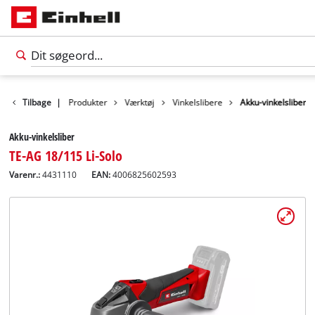
Tilbage
|
Produkter
Værktøj
Vinkelslibere
Akku-vinkelsliber
Akku-vinkelsliber
TE-AG 18/115 Li-Solo
Varenr.:
4431110
EAN:
4006825602593
Dansk
DA
Dansk