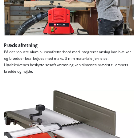
We need your consent to load the
Google Maps service!
This content is not permitted to load due
to trackers that are not disclosed to the
visitor. The website owner needs to setup
Præcis afretning
the site with their CMP to add this content
På det robuste aluminiumsafretterbord med integreret anslag kan bjælker
to the list of technologies used.
og brædder bearbejdes med maks. 3 mm materialefjernelse.
Høvleknivenes beskyttelsesafskærmning kan tilpasses præcist til emnets
Powered by
Usercentrics Consent
bredde og højde.
Management Platform