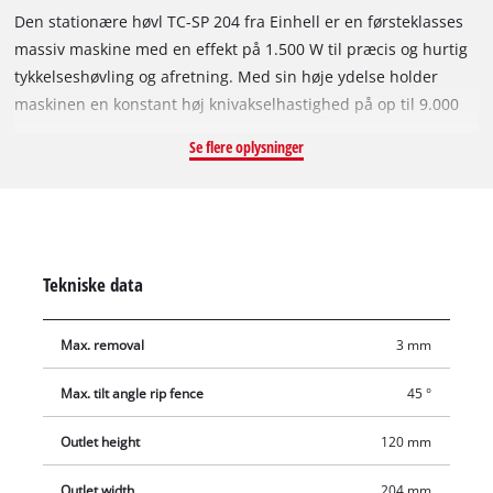
Den stationære høvl TC-SP 204 fra Einhell er en førsteklasses
massiv maskine med en effekt på 1.500 W til præcis og hurtig
tykkelseshøvling og afretning. Med sin høje ydelse holder
maskinen en konstant høj knivakselhastighed på op til 9.000
omdrejninger i minuttet og søger på den måde for optimale
Se flere oplysninger
høvleresultater. En komfortabel håndtering muliggør
tykkelseshøvlen med udtrækkelig bøjle og en hurtig,
automatisk fremføring på 6 m/min. Høvleydelsen kan takket
være højdeindstillingen finindstilles til maks. 3 mm ved
afretning og 2 mm ved tykkelseshøvling med håndsvinget.
Tekniske data
Tykkelseshøvlen leveres med to slidstærke høvleknive i HSS-
kvalitet. Med en gennemgangshøjde på op til 120 mm og en
Max. removal
3 mm
gennemgangsbredde på 204 mm egner maskinen sig til
bearbejdning af brædder, lister og mindre bjælker. Af hensyn
Max. tilt angle rip fence
45 °
til en ren arbejdsplads kan der eksempelvis sluttes et
udsugningsanlæg til udsugningsadapteren med en diameter
Outlet height
120 mm
på 100 mm. Det plane afretterhøvlebord er fremstillet i robust
aluminium og forsynet med et op til 45° vinklingsbart anslag.
Outlet width
204 mm