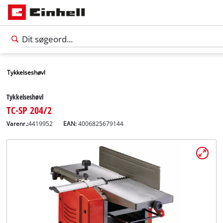
Tykkelseshøvl
Tykkelseshøvl
TC-SP 204/2
Varenr.:
4419952
EAN:
4006825679144
Dansk
DA
Dansk