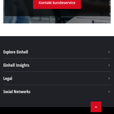
Kontakt kundeservice
Explore Einhell
Bæredygtighed
Einhell Insights
Akkusystem
Om os
Legal
Kundeservice
Einhell global
Kolofon
Social Networks
Databeskyttelseserklæring
Instagram
Kontakt
Linkedin
Compliance