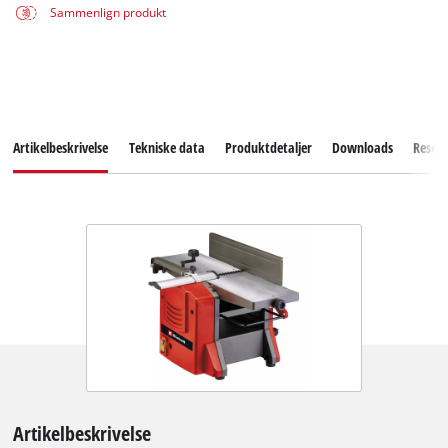
Sammenlign produkt
Artikelbeskrivelse
Tekniske data
Produktdetaljer
Downloads
Reserv
Artikelbeskrivelse