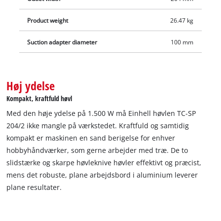
Den nødvendige stabilitet sikres af den massive konstruktion
Product weight
26.47 kg
og de vibrationsdæmpende fødder. Af hensyn til maksimal
sikkerhed er høvlen forsynet med en overbelastningssikring
Suction adapter diameter
100 mm
og en nulspændingsafbryder, som forhindrer en utilsigtet
start af maskinen efter et strømsvigt.
Høj ydelse
Kompakt, kraftfuld høvl
Med den høje ydelse på 1.500 W må Einhell høvlen TC-SP
204/2 ikke mangle på værkstedet. Kraftfuld og samtidig
kompakt er maskinen en sand berigelse for enhver
hobbyhåndværker, som gerne arbejder med træ. De to
slidstærke og skarpe høvleknive høvler effektivt og præcist,
mens det robuste, plane arbejdsbord i aluminium leverer
plane resultater.