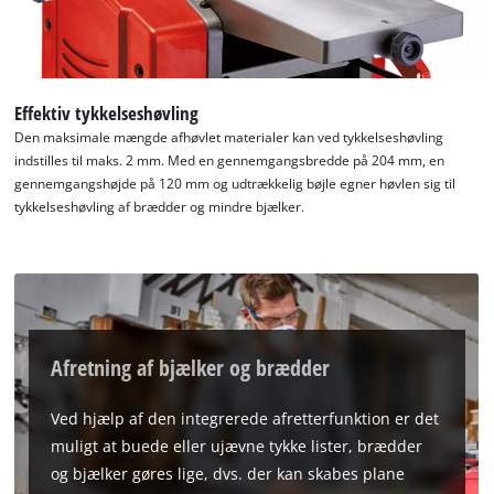
Effektiv tykkelseshøvling
Den maksimale mængde afhøvlet materialer kan ved tykkelseshøvling
indstilles til maks. 2 mm. Med en gennemgangsbredde på 204 mm, en
gennemgangshøjde på 120 mm og udtrækkelig bøjle egner høvlen sig til
tykkelseshøvling af brædder og mindre bjælker.
Afretning af bjælker og brædder
Ved hjælp af den integrerede afretterfunktion er det
muligt at buede eller ujævne tykke lister, brædder
og bjælker gøres lige, dvs. der kan skabes plane