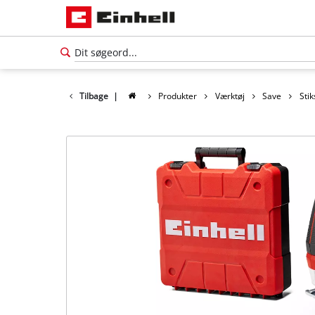
Tilbage
|
Produkter
Værktøj
Save
Sti
Dansk
DA
Dansk