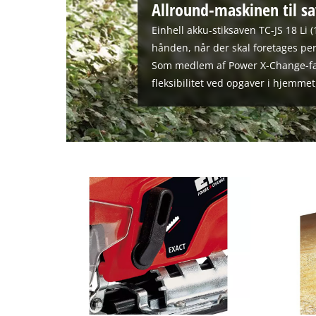
Allround-maskinen til s
Einhell akku-stiksaven TC-JS 18 Li (
hånden, når der skal foretages perf
Som medlem af Power X-Change-fa
fleksibilitet ved opgaver i hjemme