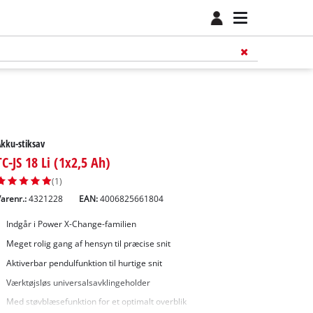
kku-stiksav
TC-JS 18 Li (1x2,5 Ah)
(1)
arenr.:
4321228
EAN:
4006825661804
Indgår i Power X-Change-familien
Meget rolig gang af hensyn til præcise snit
Aktiverbar pendulfunktion til hurtige snit
Værktøjsløs universalsavklingeholder
Med støvblæsefunktion for et optimalt overblik