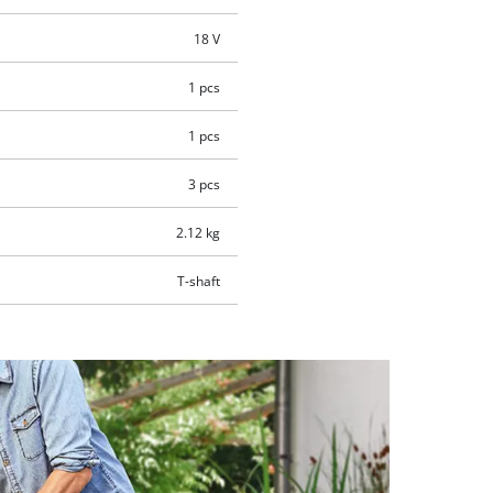
18 V
1 pcs
1 pcs
3 pcs
2.12 kg
T-shaft