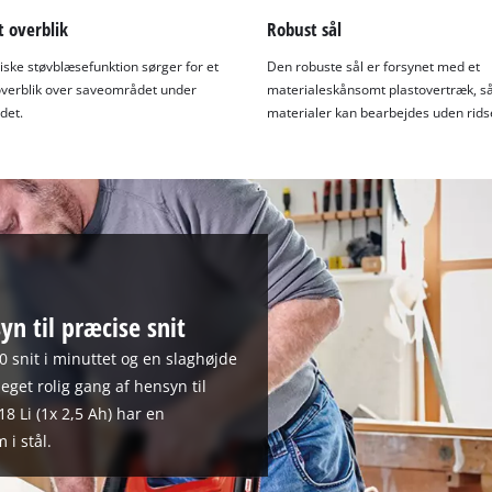
 overblik
Robust sål
iske støvblæsefunktion sørger for et
Den robuste sål er forsynet med et
overblik over saveområdet under
materialeskånsomt plastovertræk, s
det.
materialer kan bearbejdes uden rids
yn til præcise snit
00 snit i minuttet og en slaghøjde
get rolig gang af hensyn til
18 Li (1x 2,5 Ah) har en
i stål.