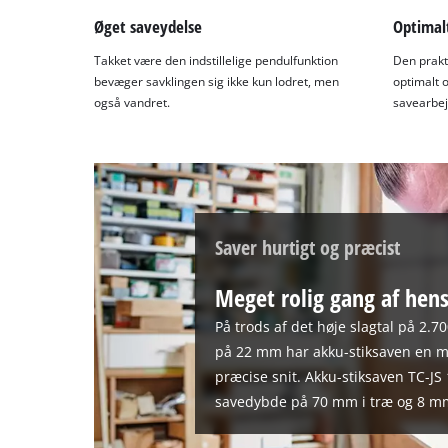
Øget saveydelse
Optimalt
Takket være den indstillelige pendulfunktion
Den prakt
bevæger savklingen sig ikke kun lodret, men
optimalt 
også vandret.
savearbej
Saver hurtigt og præcist
Meget rolig gang af hens
På trods af det høje slagtal på 2.7
på 22 mm har akku-stiksaven en me
præcise snit. Akku-stiksaven TC-JS 
savedybde på 70 mm i træ og 8 mm 