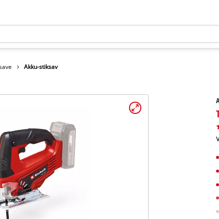
ksave
Akku-stiksav
A
V