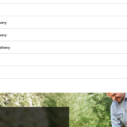
ivery
ivery
elivery
We need your consent to load the
Google Maps service!
This content is not permitted to load due
to trackers that are not disclosed to the