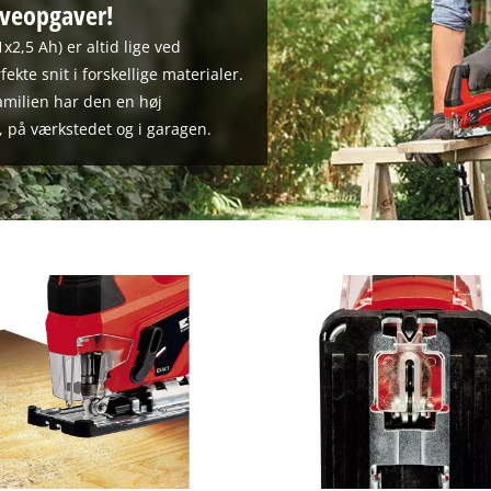
aveopgaver!
visitor. The website owner needs to setup
the site with their CMP to add this content
1x2,5 Ah) er altid lige ved
to the list of technologies used.
ekte snit i forskellige materialer.
Powered by
Usercentrics Consent
milien har den en høj
Management Platform
t, på værkstedet og i garagen.