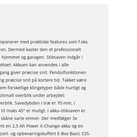
 imponerer med praktiske features som f.eks.
ion. Dermed kaster den et professionelt
, hjemmet og garagen. Stiksaven indgår i
ottoet: Akkuen kan anvendes i alle
gang giver præcise snit. Pendulfunktionen
ng præcise snit på kortere tid. Takket være
lem forskellige klingetyper både hurtigt og
ptimalt overblik under arbejdet:
erblik. Savedybden i træ er 70 mm, i
til maks 45° er muligt. I akku-stiksaven er
at skåne sarte emner. Der medfølger 3x
 samt en 2,5 Ah Power X-Change-akku og en
port- og opbevaringskuffert E-Box Basic S35.