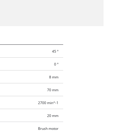
45 °
0 °
8 mm
70 mm
2700 min^-1
20 mm
Brush motor