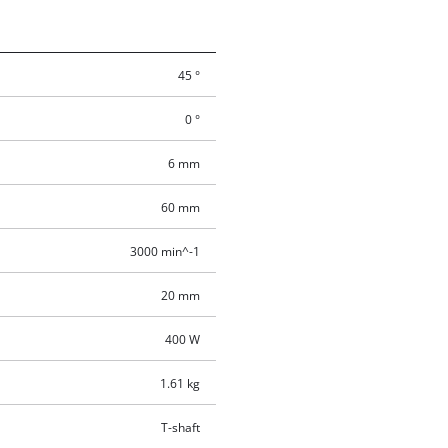
45 °
0 °
6 mm
60 mm
3000 min^-1
20 mm
400 W
1.61 kg
T-shaft