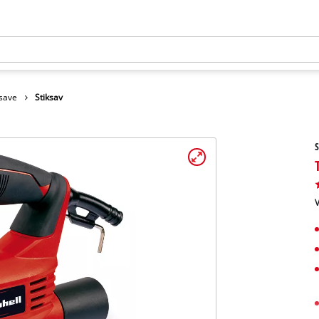
ksave
Stiksav
S
V