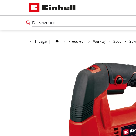
Tilbage
|
Produkter
Værktøj
Save
Sti
Dansk
DA
Dansk