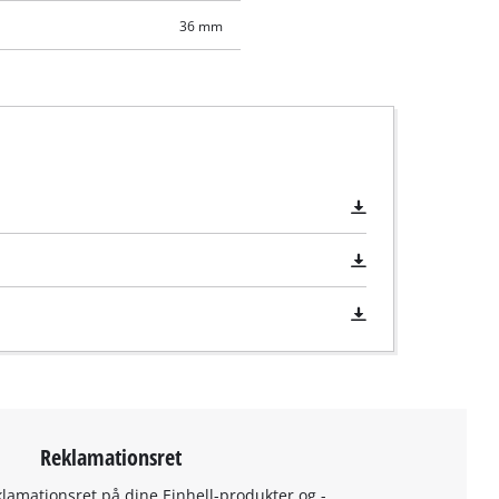
36 mm
Reklamationsret
klamationsret på dine Einhell-produkter og -