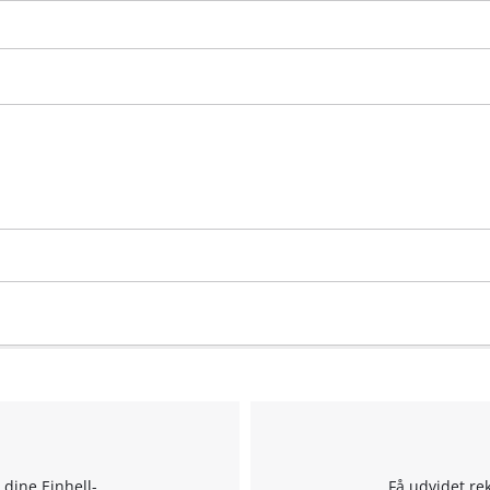
Powered by
Usercentrics Consent
Management Platform
 dine Einhell-
Få udvidet re