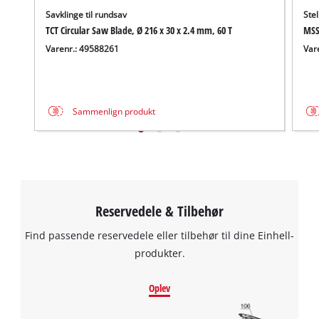
Savklinge til rundsav
Stel
TCT Circular Saw Blade, Ø 216 x 30 x 2.4 mm, 60 T
MSS
Varenr.: 49588261
Var
Sammenlign produkt
Reservedele & Tilbehør
Find passende reservedele eller tilbehør til dine Einhell-
produkter.
Oplev