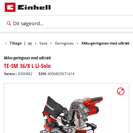
odukter
Tilbage
Værktøj
|
Save
Geringssav
Akku-geringssav med udtræk
Akku-geringssav med udtræk
TE-SM 36/8 L Li-Solo
Varenr.:
4300882
EAN:
4006825671414
Dansk
DA
Dansk