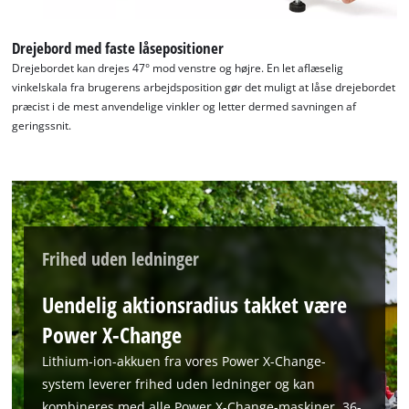
Drejebord med faste låsepositioner
Drejebordet kan drejes 47° mod venstre og højre. En let aflæselig
vinkelskala fra brugerens arbejdsposition gør det muligt at låse drejebordet
præcist i de mest anvendelige vinkler og letter dermed savningen af
geringssnit.
We need your consent to load the
Google Maps service!
This content is not permitted to load due
to trackers that are not disclosed to the
visitor. The website owner needs to setup
Frihed uden ledninger
the site with their CMP to add this content
to the list of technologies used.
Uendelig aktionsradius takket være
Powered by
Usercentrics Consent
Power X-Change
Management Platform
Lithium-ion-akkuen fra vores Power X-Change-
system leverer frihed uden ledninger og kan
kombineres med alle Power X-Change-maskiner. 36-