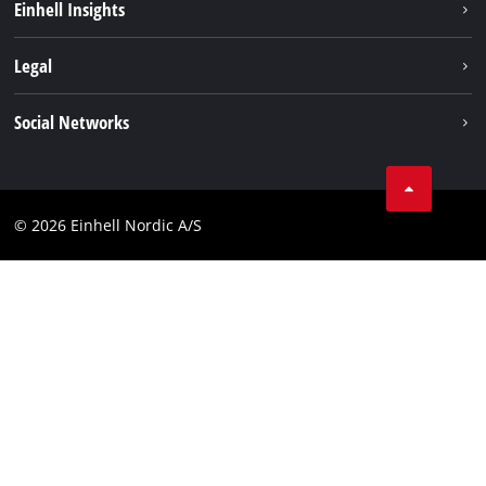
Einhell Insights
Akkusystem
Om os
Legal
Kundeservice
Einhell global
Kolofon
Social Networks
Databeskyttelseserklæring
Instagram
Kontakt
Linkedin
Compliance
© 2026 Einhell Nordic A/S
Youtube
Tilgængelighedserklæring
Facebook