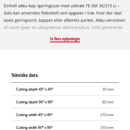
Einhell akku-kap-/geringssav med udtræk TE-SM 36/210 Li –
Solo kan anvendes fleksibelt ved opgaver i træ, hvor der skal
laves geringssnit, kappes eller afkortes parket. Akku-versionen
af saven giver en ubegrænset aktionsradius: intet generende
kabel under arbejdet, ingen oprulning efter arbejdet. Som
Se flere oplysninger
medlem af Power X-Change-familien kan alle akkuer i den
kraftfulde lithium-ion-serie kombineres med
kap-/geringssaven med udtræk. Af hensyn til optimale
resultater anbefales mindst en 2,5 Ah Plus-akku i PXC-serien,
denne købes separat. Einhell kap-/geringssaven med udtræk
Tekniske data
er udstyret med en let bevægelig trækfunktion, som også
egner sig til bredere emner. På den måde muliggør saven en
Cutting depth 45° x 45°
35 mm
skærebredde på maks. 310 mm og skæredybder ned til 65
mm. X-Tend emnestøtterne kan justeres med én hånd og
Cutting depth 90° x 90°
65 mm
uden værktøj. Spændeanordningen anvendes til sikker
fastspænding af emnet. Drejebordet omfatter en præcis
Cutting width 45° x 45°
210 mm
vinkelindstilling til vinkelsnit. Endvidere kan savhovedet
Cutting width 90° x 90°
310 mm
vinkles op til 45° mod venstre til geringssnit. Den effektive sav