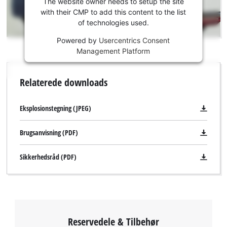
the
The website owner needs to setup the site
Youtube
with their CMP to add this content to the list
of technologies used.
service!
Powered by
Usercentrics Consent
This
Management Platform
content
is
not
Relaterede downloads
permitted
to
load
Eksplosionstegning (JPEG)
due
to
Brugsanvisning (PDF)
trackers
that
Sikkerhedsråd (PDF)
are
We need your consent to load the
not
Google Maps service!
disclosed
to
This content is not permitted to load due
the
to trackers that are not disclosed to the
visitor.
visitor. The website owner needs to setup
Reservedele & Tilbehør
The