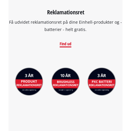
by
Reklamationsret
Usercentrics
Consent
Få udvidet reklamationsret på dine Einhell-produkter og -
Management
batterier - helt gratis.
Platform
Find ud