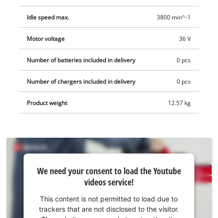
er udstyret med en førsteklasses HM-præcisionssavklinge,
Idle speed max.
3800 min^-1
som er udviklet specielt til akku-save og leverer flotte
saveresultater. En skærelinjelaser og en LED-lampe sikrer
Motor voltage
36 V
hurtige, præcise og derudover sikre snit. Endvidere har akku-
kap-/geringssaven med udtræk en spånopsamlingspose eller
Number of batteries included in delivery
0 pcs
en adapter til udsugning, så både arbejdspladsen og luften
Number of chargers included in delivery
0 pcs
holdes ren.
Product weight
12.57 kg
We
We need your consent to load the Youtube
need
videos service!
your
consent
This content is not permitted to load due to
to load
trackers that are not disclosed to the visitor.