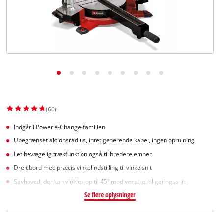
English
(60)
Indgår i Power X-Change-familien
Ubegrænset aktionsradius, intet generende kabel, ingen oprulning
Let bevægelig trækfunktion også til bredere emner
Drejebord med præcis vinkelindstilling til vinkelsnit
Savhoved, der kan vinkles op til 45° mod venstre, til geringssnit
Se flere oplysninger