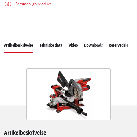
Sammenlign produkt
Artikelbeskrivelse
Tekniske data
Video
Downloads
Reservedele
K
Artikelbeskrivelse