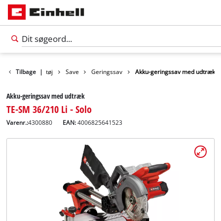
odukter
Tilbage
Værktøj
|
Save
Geringssav
Akku-geringssav med udtræk
Akku-geringssav med udtræk
TE-SM 36/210 Li - Solo
Varenr.:
4300880
EAN:
4006825641523
Dansk
DA
Dansk