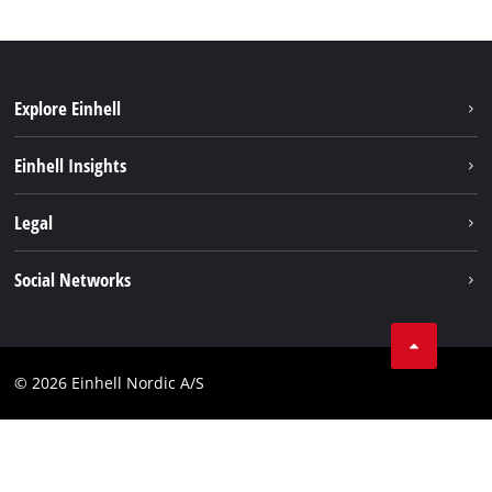
Explore Einhell
Bæredygtighed
Einhell Insights
Akkusystem
Om os
Legal
Kundeservice
Einhell global
Kolofon
Social Networks
Databeskyttelseserklæring
Instagram
Kontakt
Linkedin
Compliance
© 2026 Einhell Nordic A/S
Youtube
Tilgængelighedserklæring
Facebook