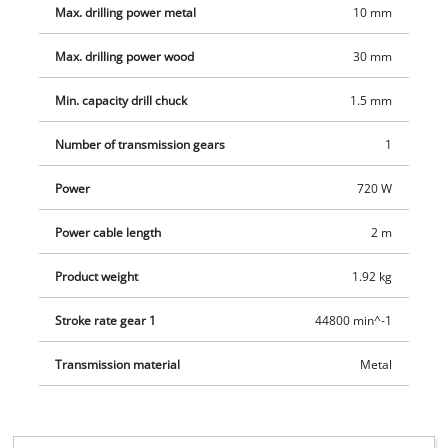
Max. drilling power metal
10 mm
borestativ med 43 mm spændehals. Dybdestoppet af massivt
metal er trinløst indstilleligt. Boreydelsen i træ er 30 mm, i
Max. drilling power wood
30 mm
metal 10 mm og i beton 13 mm.
Min. capacity drill chuck
1.5 mm
Number of transmission gears
1
Power
720 W
Power cable length
2 m
Product weight
1.92 kg
Stroke rate gear 1
44800 min^-1
Transmission material
Metal