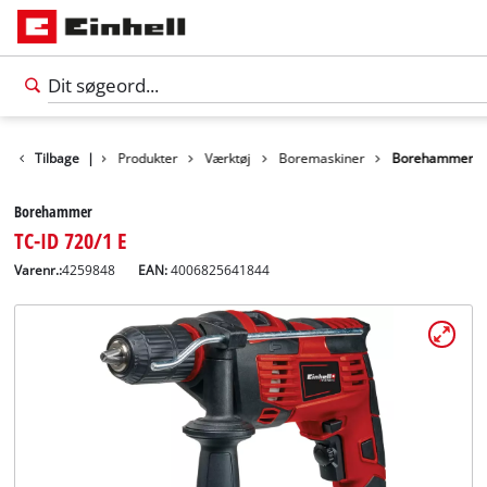
Tilbage
|
Produkter
Værktøj
Boremaskiner
Borehammer
Borehammer
TC-ID 720/1 E
Varenr.:
4259848
EAN:
4006825641844
Dansk
DA
Dansk