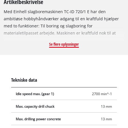
Artikelbeskrivelse
Med Einhell slagboremaskinen TC-ID 720/1 E har den
ambitiøse hobbyhåndværker adgang til en kraftfuld hjælper
med to funktioner: Til boring og slagboring for
materialetilpasset arbejde. Maskinen er kraftfuld nok til at
bore sig gennem ethvert materiale slag for slag. I den
Se flere oplysninger
forbindelse sørger den elektroniske omdrejningstalregulering
for et materiale- og opgavetilpasset arbejde, ligesom de
aktiverbare funktioner Boring og Slagboring, med hvilke
brugeren kan tilpasse sig efter den pågældende
arbejdssituation. Højre- og venstreløbsfunktionen er ideel til
Tekniske data
boring og skruning i hårde materialer. Låsen til kontinuerlig
drift understøtter et behageligt og enkelt arbejde. Store
Idle speed max. (gear 1)
2700 min^-1
ergonomiske softgripflader gør arbejdet behageligt. Takket
være ekstragrebet er slagboremaskinen sikkert fastgjort ved
Max. capacity drill chuck
13 mm
hjælp af ribberne. I den robuste 13 mm selvspændende
borepatron fastspændes det ønskede tilbehør (borepatron 1,5
Max. drilling power concrete
13 mm
til 13 mm). TC-ID 720/1 E egner sig desuden til fastgørelse i et