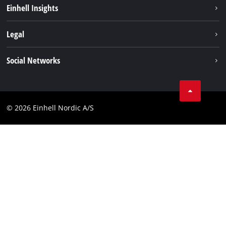
Bæredygtighed
Einhell Insights
Akkusystem
Om os
Legal
Kundeservice
Einhell global
Kolofon
Social Networks
Databeskyttelseserklæring
Instagram
Kontakt
Linkedin
Compliance
© 2026 Einhell Nordic A/S
Youtube
Tilgængelighedserklæring
Facebook