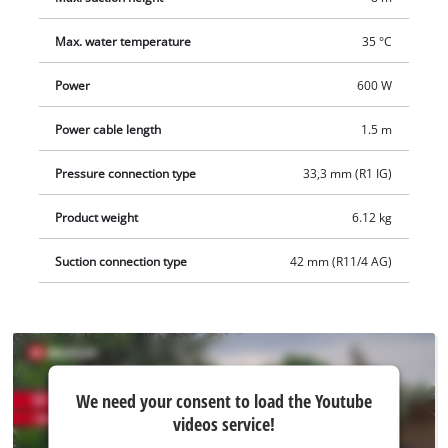
Max. water temperature
35 °C
Power
600 W
Power cable length
1.5 m
Pressure connection type
33,3 mm (R1 IG)
Product weight
6.12 kg
Suction connection type
42 mm (R11/4 AG)
We
We need your consent to load the Youtube
need
videos service!
your