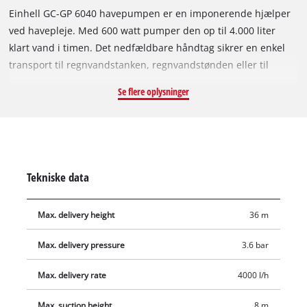
Einhell GC-GP 6040 havepumpen er en imponerende hjælper
ved havepleje. Med 600 watt pumper den op til 4.000 liter
klart vand i timen. Det nedfældbare håndtag sikrer en enkel
transport til regnvandstanken, regnvandstønden eller til
brønden og muliggør en pladsbesparende opbevaring efter
Se flere oplysninger
brugen. Havepumpen aktiveres ved hjælp af en tænd/sluk-
knap. Havepumpen er forsynet med en
vandpåfyldningsåbning og med en vandpåfyldningsindikator,
ved hjælp af hvilken man øjeblikkeligt kan se, om der er fyldt
vand i pumpen. Ved hjælp af vandaftapningsskruen er det
Tekniske data
også muligt at tømme det resterende vand helt ud, så
pumpen kan opbevares beskyttet mod frost. Termosikringen
Max. delivery height
36 m
beskytter pumpen mod overbelastningsskader under brugen.
Havepumpen er desuden udstyret med førsteklasses
Max. delivery pressure
3.6 bar
glideringstætninger, en sugestuds med 42 mm (1 1/4")
udvendigt gevind og en trykstuds med 33,3 mm (1")
Max. delivery rate
4000 l/h
indvendigt gevind.
Max. suction height
8 m