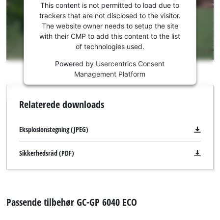
consent
This content is not permitted to load due to
to load
trackers that are not disclosed to the visitor.
the
The website owner needs to setup the site
Youtube
with their CMP to add this content to the list
of technologies used.
service!
Powered by
Usercentrics Consent
This
Management Platform
content
is
not
Relaterede downloads
permitted
to
load
Eksplosionstegning (JPEG)
due
to
Sikkerhedsråd (PDF)
trackers
that
are
not
Passende tilbehør GC-GP 6040 ECO
disclosed
to
the