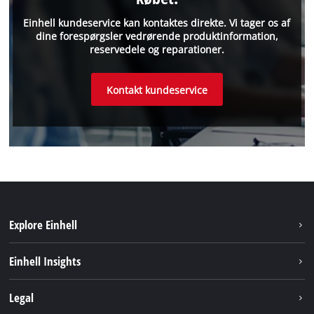
Einhell kundeservice kan kontaktes direkte. Vi tager os af
dine forespørgsler vedrørende produktinformation,
reservedele og reparationer.
Kontakt kundeservice
Explore Einhell
Bæredygtighed
Einhell Insights
Akkusystem
Om os
Legal
Kundeservice
Einhell global