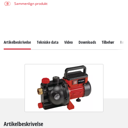
Sammenlign produkt
Artikelbeskrivelse
Tekniske data
Video
Downloads
Tilbehør
Rese
Artikelbeskrivelse