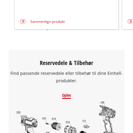
Powered by
Usercentrics Consent
used.
Management Platform
Powered
by
Sammenlign produkt
Usercentrics
Consent
Management
Platform
Reservedele & Tilbehør
Find passende reservedele eller tilbehør til dine Einhell-
produkter.
Oplev