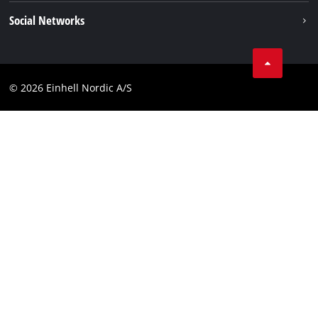
Kolofon
Social Networks
Databeskyttelseserklæring
Instagram
Kontakt
Linkedin
Compliance
© 2026 Einhell Nordic A/S
Youtube
Tilgængelighedserklæring
Facebook