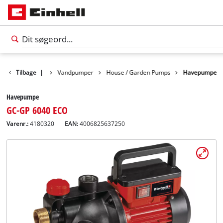
Tilbage
Produkter
|
Vandpumper
House / Garden Pumps
Havepumpe
Havepumpe
GC-GP 6040 ECO
Varenr.:
4180320
EAN:
4006825637250
Dansk
DA
Dansk