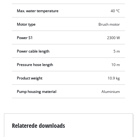
terrasserengøringsmiddel med beholder.
Max. water temperature
40 °C
Motor type
Brush motor
Power S1
2300 W
Power cable length
5 m
Pressure hose length
10 m
Product weight
10.9 kg
Pump housing material
Aluminium
Relaterede downloads