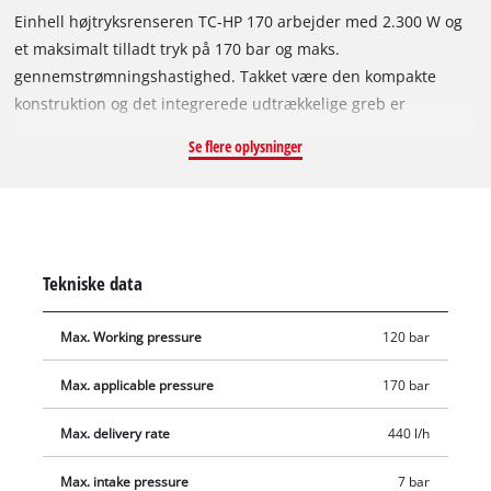
Einhell højtryksrenseren TC-HP 170 arbejder med 2.300 W og
et maksimalt tilladt tryk på 170 bar og maks.
gennemstrømningshastighed. Takket være den kompakte
konstruktion og det integrerede udtrækkelige greb er
højtryksrenseren behagelig at transportere, ligesom den ikke
Se flere oplysninger
fylder ret meget under opbevaring. Højtryksrenseren kobles
automatisk til og fra og egner sig takket være sine hjul ideelt
til opgaver på farten, til hurtig rengøring af let tilsmudsede
overflader med en maksimal gennemstrømningsmængde.
Vandstudsen er udstyret med et integreret filter.
Tekniske data
Højtryksrenseren har fleksible anvendelsesmuligheder takket
være det modulære Quick-Couple-system. Vandstrålens tryk
Max. Working pressure
120 bar
og styrke reguleres via dyserne. På rulleopvikleren kan
trykslangen opbevares nemt og bekvemt, ligesom der er
Max. applicable pressure
170 bar
forskellige opbevaringsmuligheder til dyser, pistol og andre
tilbehørsdele. En rengøringsmiddelbeholder er integreret. Der
Max. delivery rate
440 l/h
medfølger pistol, trykslange, lanse, punkt- og bredstråledyse,
Max. intake pressure
7 bar
roterende dyse, børste samt sprøjtemiddelbeholder og