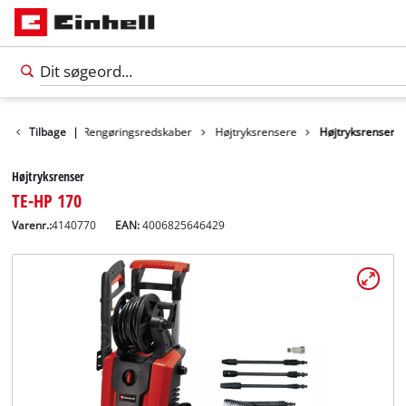
Produkter
Tilbage
|
Rengøringsredskaber
Højtryksrensere
Højtryksrenser
Højtryksrenser
TE-HP 170
Varenr.:
4140770
EAN:
4006825646429
Dansk
DA
Dansk