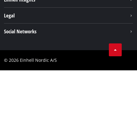
Akkusystem
Om os
Legal
Kundeservice
Einhell global
Kolofon
Social Networks
Databeskyttelseserklæring
Instagram
Kontakt
Linkedin
Compliance
© 2026 Einhell Nordic A/S
Youtube
Tilgængelighedserklæring
Facebook