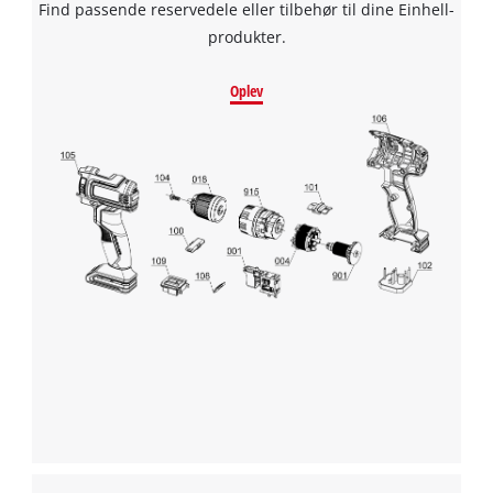
Find passende reservedele eller tilbehør til dine Einhell-
produkter.
Oplev
We need your consent to load the
Google Maps service!
This content is not permitted to load due
to trackers that are not disclosed to the
visitor. The website owner needs to setup
the site with their CMP to add this content
to the list of technologies used.
Powered by
Usercentrics Consent
Management Platform