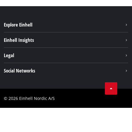
Explore Einhell
Bæredygtighed
Einhell Insights
Akkusystem
Om os
Legal
Kundeservice
Einhell global
Kolofon
Social Networks
Databeskyttelseserklæring
Instagram
Kontakt
Linkedin
Compliance
© 2026 Einhell Nordic A/S
Youtube
Tilgængelighedserklæring
Facebook