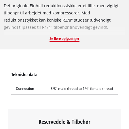
Det originale Einhell reduktionsstykke er et lille, men vigtigt
tilbehør til arbejdet med kompressorer. Med
reduktionsstykket kan koniske R3/8" studser (udvendigt
gevind) tilpasses til R1/4" tilbehør (indvendigt gevind).
Reduktionsstykket er fremstillet af robust metal. Ved hjælp af
Se flere oplysninger
reduktionsniplen kan foreskrevne 3/8” studser med udvendigt
gevind reduceres til 1/4" studser med indvendigt gevind eller
udvides, så sortimentet af tryklufttilbehør derved kan udvides
ved at kombinere systemer med forskellige størrelser.
Reduktionsstykket monteres nemt ved at skrue det på de
Tekniske data
pågældende studser.
Connection
3/8" male thread to 1/4" female thread
Reservedele & Tilbehør