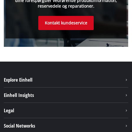
dine forespørgsler vedrørende produktinformation,
reservedele og reparationer.
Kontakt kundeservice
Explore Einhell
Bæredygtighed
Einhell Insights
Akkusystem
Om os
Legal
Kundeservice
Einhell global
Kolofon
Social Networks
Databeskyttelseserklæring