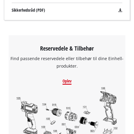
Sikkerhedsråd (PDF)
Reservedele & Tilbehør
We need your consent to load the
Google Maps service!
Find passende reservedele eller tilbehør til dine Einhell-
This content is not permitted to load due
produkter.
to trackers that are not disclosed to the
visitor. The website owner needs to setup
Oplev
the site with their CMP to add this content
to the list of technologies used.
Powered by
Usercentrics Consent
Management Platform