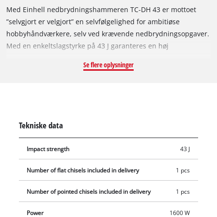
Med Einhell nedbrydningshammeren TC-DH 43 er mottoet
”selvgjort er velgjort” en selvfølgelighed for ambitiøse
hobbyhåndværkere, selv ved krævende nedbrydningsopgaver.
Med en enkeltslagstyrke på 43 J garanteres en høj
nedbrydningsydelse i hus og have. SDS-hex-værktøjsfæstet
Se flere oplysninger
muliggør et hurtigt og problemfrit værktøjsskift. Ekstragrebet
på TC-DH 43 er designet, så det kan justeres 180 grader og
derved tilpasser sig fleksibelt efter nedbrydningshammeren i
enhver arbejdsposition. Det tre meter lange og robuste
gummikabel giver i den forbindelse den størst mulige
Tekniske data
mobilitet. Nedbrydningshammeren er med sin robuste og
slidstærke konstruktion også dimensioneret til krævende
Impact strength
43 J
kontinuerlig drift. Nedbrydningshammeren er klar til brug
med det samme takket være den medfølgende spids- og
Number of flat chisels included in delivery
1 pcs
fladmejsel. Maskinen leveres i en praktisk transport- og
opbevaringskuffert.
Number of pointed chisels included in delivery
1 pcs
Power
1600 W