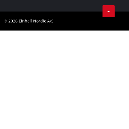
Instagram
Kontakt
Linkedin
Compliance
© 2026 Einhell Nordic A/S
Youtube
Tilgængelighedserklæring
Facebook