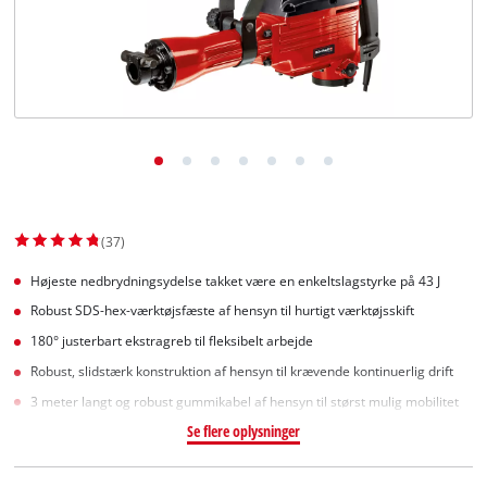
English
(37)
Højeste nedbrydningsydelse takket være en enkeltslagstyrke på 43 J
Robust SDS-hex-værktøjsfæste af hensyn til hurtigt værktøjsskift
180° justerbart ekstragreb til fleksibelt arbejde
Robust, slidstærk konstruktion af hensyn til krævende kontinuerlig drift
3 meter langt og robust gummikabel af hensyn til størst mulig mobilitet
Se flere oplysninger