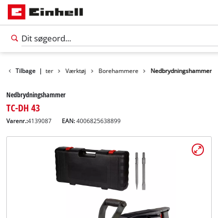
Tilbage
Produkter
|
Værktøj
Borehammere
Nedbrydningshammer
Nedbrydningshammer
TC-DH 43
Varenr.:
4139087
EAN:
4006825638899
Dansk
DA
Dansk