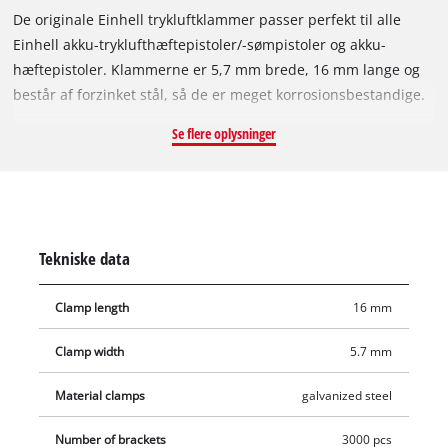
De originale Einhell trykluftklammer passer perfekt til alle
Einhell akku-tryklufthæftepistoler/-sømpistoler og akku-
hæftepistoler. Klammerne er 5,7 mm brede, 16 mm lange og
består af forzinket stål, så de er meget korrosionsbestandige.
Med en Einhell tryklufthæftepistol får du forskellige opgaver
Se flere oplysninger
hurtigt fra hånden: Eksempelvis kan du lynhurtigt fastgøre
tråd eller trælister, ompolstre og ombetrække møbler, og ved
moderniserings- og renoveringsopgaver imponerer
klammerne ved fastgørelse af tynde trælister,
ornamenteringer, folier, not- og fer-beklædning eller tungere
Tekniske data
tekstiler. Klammerne egner sig til alle trykluftværktøjer, som
kan arbejde med klammer, der er 5,7 millimeter brede og 16
Clamp length
16 mm
millimeter lange. Der medfølger 3.000 stk.
Clamp width
5.7 mm
Material clamps
galvanized steel
Number of brackets
3000 pcs