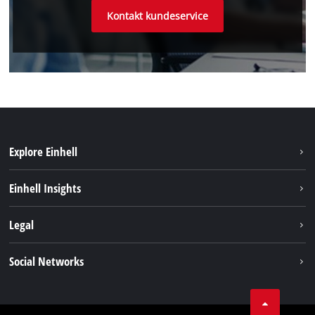
Kontakt kundeservice
Explore Einhell
Bæredygtighed
Einhell Insights
Akkusystem
Om os
Legal
Kundeservice
Einhell global
Kolofon
Social Networks
Databeskyttelseserklæring
Instagram
Kontakt
Linkedin