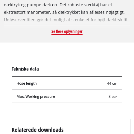
dæktryk og pumpe dæk op. Det robuste værktøj har et
ekstrastort manometer, så dæktrykket kan aflæses nøjagtigt.
Udløserventilen gør det muligt at sænke et for højt dæktryk til
det korrekte. For at gøre oppumpning af bildæk endnu
Se flere oplysninger
nemmere leveres dæktrykspistolen med en dobbelt adapter.
Tekniske data
Hose length
44 cm
Max. Working pressure
8 bar
Relaterede downloads