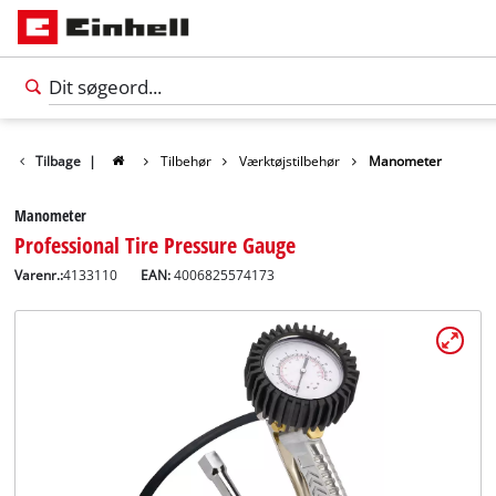
Tilbage
|
Tilbehør
Værktøjstilbehør
Manometer
Manometer
Professional Tire Pressure Gauge
Varenr.:
4133110
EAN:
4006825574173
Dansk
DA
Dansk