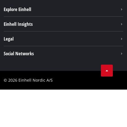
Explore Einhell
Bæredygtighed
Einhell Insights
Akkusystem
Om os
Legal
Kundeservice
Einhell global
Kolofon
Social Networks
Databeskyttelseserklæring
Instagram
Kontakt
Linkedin
Compliance
© 2026 Einhell Nordic A/S
Youtube
Tilgængelighedserklæring
Facebook