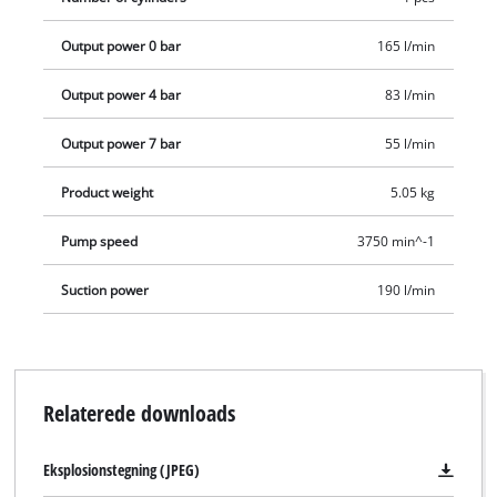
findes et opbevaringsrum til slange og blæseadapternål samt
Output power 0 bar
165 l/min
en ekstra opbevaringsboks til adaptere. Også kabelopvikleren
er placeret direkte på huset. Der medfølger en 3 meter lang
Output power 4 bar
83 l/min
trykluftslange med lynkobling, en blæseadapternål med
dæktryksmåler og et adaptersæt med 3 dele.
Output power 7 bar
55 l/min
Product weight
5.05 kg
Pump speed
3750 min^-1
Suction power
190 l/min
Relaterede downloads
Eksplosionstegning (JPEG)