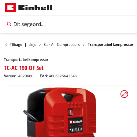
Fritid
Tilbage
Bilpleje
|
Car Air Compressors
Transportabel kompressor
Transportabel kompressor
TC-AC 190 OF Set
Varenr.:
4020660
EAN:
4006825642346
Dansk
DA
Dansk