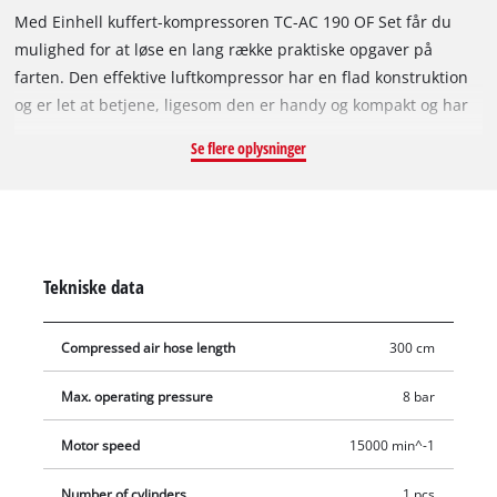
Med Einhell kuffert-kompressoren TC-AC 190 OF Set får du
mulighed for at løse en lang række praktiske opgaver på
farten. Den effektive luftkompressor har en flad konstruktion
og er let at betjene, ligesom den er handy og kompakt og har
en fast plads både på værkstedet og i garagen, men finder
Se flere oplysninger
også vej til bilen som ”backup”. Som mobil dækpumpe til
bilen, cyklen eller motorcyklen eller som ”luftpumpe” til
sommersjov på vandet egner den kompakte, praktiske
kompressor sig perfekt. Også på værkstedet gør kuffert-
kompressoren en god figur, eksempelvis i forbindelse med en
Tekniske data
renblæsningsforsats til rengøring af arbejdsflader. Einhell-
sortimentet omfatter et bredt sortiment af praktiske
Compressed air hose length
300 cm
tilbehørsdele til kompressorer. Den praktiske kuffert-
kompressor leverer et tryk på maks. 8 bar og imponerer med
Max. operating pressure
8 bar
sin olie- og servicefri pumpe, som kun kræver en lille
vedligeholdelsesindsats. Takket være den kompakte og lette
Motor speed
15000 min^-1
konstruktion er transporten enkel. Opbevaring af kuffert-
kompressoren kræver ikke meget plads. Integreret i huset
Number of cylinders
1 pcs