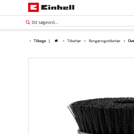
Tilbage
|
Tilbehør
Rengøringstilbehør
Ove
Dansk
DA
Dansk