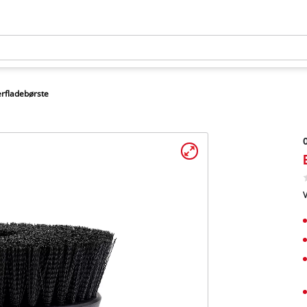
rfladebørste
O
V