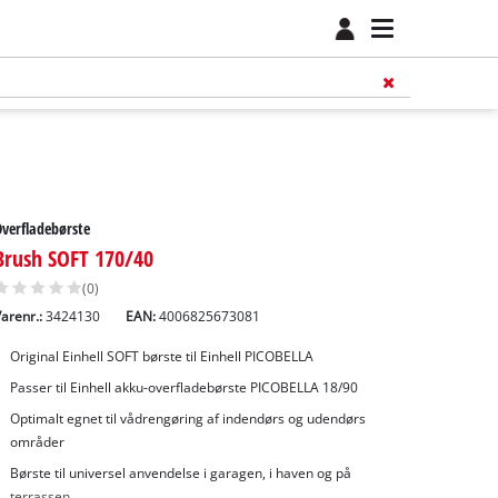
verfladebørste
Brush SOFT 170/40
(0)
arenr.:
3424130
EAN:
4006825673081
Original Einhell SOFT børste til Einhell PICOBELLA
Passer til Einhell akku-overfladebørste PICOBELLA 18/90
Optimalt egnet til vådrengøring af indendørs og udendørs
områder
Børste til universel anvendelse i garagen, i haven og på
terrassen