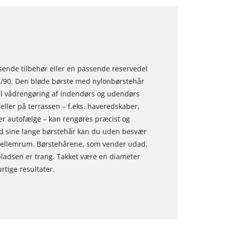
ssende tilbehør eller en passende reservedel
18/90. Den bløde børste med nylonbørstehår
til vådrengøring af indendørs og udendørs
eller på terrassen – f.eks. haveredskaber,
ler autofælge – kan rengøres præcist og
d sine lange børstehår kan du uden besvær
r mellemrum. Børstehårene, som vender udad,
 pladsen er trang. Takket være en diameter
ige resultater.