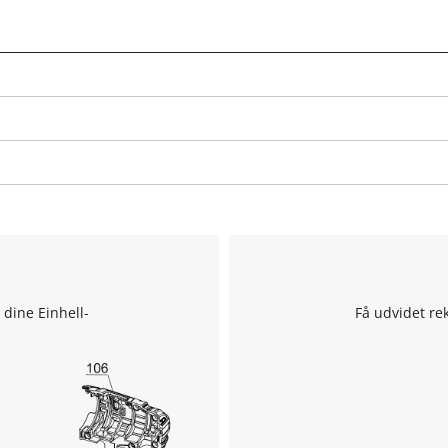
We need your consent to load the
Google Maps service!
This content is not permitted to load due
to trackers that are not disclosed to the
visitor. The website owner needs to setup
the site with their CMP to add this content
to the list of technologies used.
Powered by
Usercentrics Consent
Management Platform
 dine Einhell-
Få udvidet re