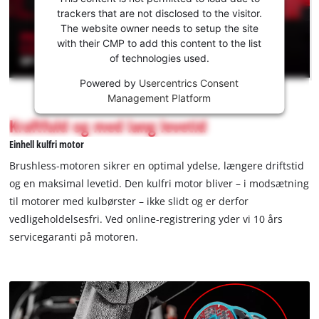
to load
trackers that are not disclosed to the visitor.
the
The website owner needs to setup the site
Youtube
with their CMP to add this content to the list
of technologies used.
service!
Powered by
Usercentrics Consent
This
Management Platform
content
is
Kraftfuld og med lang levetid
not
Einhell kulfri motor
permitted
to
Brushless-motoren sikrer en optimal ydelse, længere driftstid
load
og en maksimal levetid. Den kulfri motor bliver – i modsætning
due
til motorer med kulbørster – ikke slidt og er derfor
to
vedligeholdelsesfri. Ved online-registrering yder vi 10 års
trackers
that
servicegaranti på motoren.
are
not
disclosed
to
the