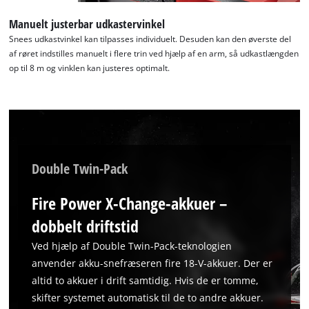
Manuelt justerbar udkastervinkel
Snees udkastvinkel kan tilpasses individuelt. Desuden kan den øverste del
af røret indstilles manuelt i flere trin ved hjælp af en arm, så udkastlængden
op til 8 m og vinklen kan justeres optimalt.
Double Twin-Pack
Fire Power X-Change-akkuer –
dobbelt driftstid
Ved hjælp af Double Twin-Pack-teknologien
anvender akku-snefræseren fire 18-V-akkuer. Der er
altid to akkuer i drift samtidig. Hvis de er tomme,
skifter systemet automatisk til de to andre akkuer.