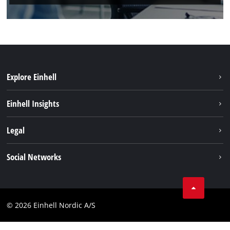
Explore Einhell
Bæredygtighed
Einhell Insights
Akkusystem
Om os
Legal
Kundeservice
Einhell global
Kolofon
Social Networks
Databeskyttelseserklæring
Instagram
Kontakt
Linkedin
Compliance
© 2026 Einhell Nordic A/S
Youtube
Tilgængelighedserklæring
Facebook