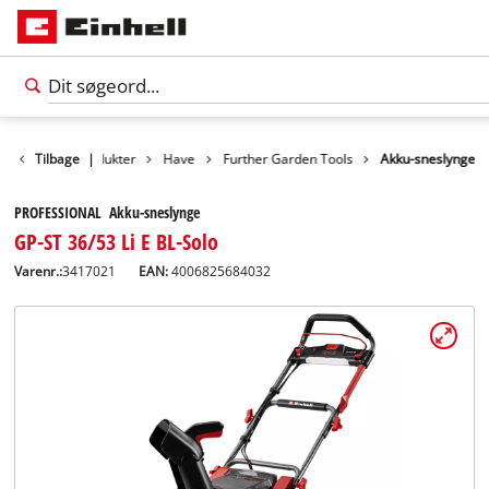
Tilbage
Produkter
|
Have
Further Garden Tools
Akku-sneslynge
PROFESSIONAL Akku-sneslynge
GP-ST 36/53 Li E BL-Solo
Varenr.:
3417021
EAN:
4006825684032
Dansk
DA
Dansk