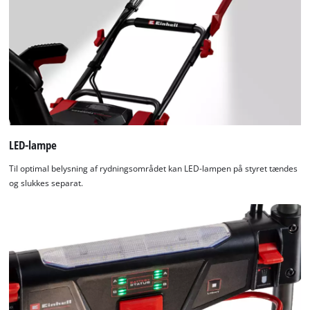
used.
Powered
by
Usercentrics
Consent
Management
Platform
LED-lampe
Til optimal belysning af rydningsområdet kan LED-lampen på styret tændes
og slukkes separat.