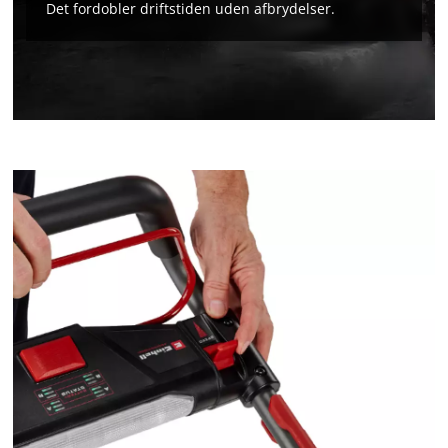
Det fordobler driftstiden uden afbrydelser.
We need your consent to load the
Google Maps service!
This content is not permitted to load due
to trackers that are not disclosed to the
visitor. The website owner needs to setup
the site with their CMP to add this content
to the list of technologies used.
Powered by
Usercentrics Consent
Management Platform