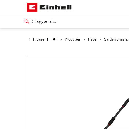
Tilbage
|
Produkter
Have
Garden Shears 
Dansk
DA
Dansk