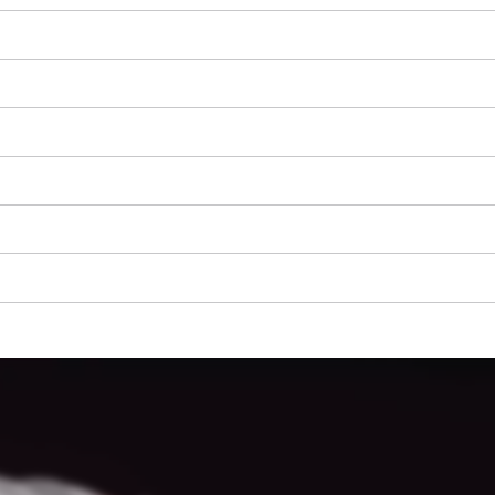
visitor. The website owner needs to setup
the site with their CMP to add this content
to the list of technologies used.
Powered by
Usercentrics Consent
Management Platform