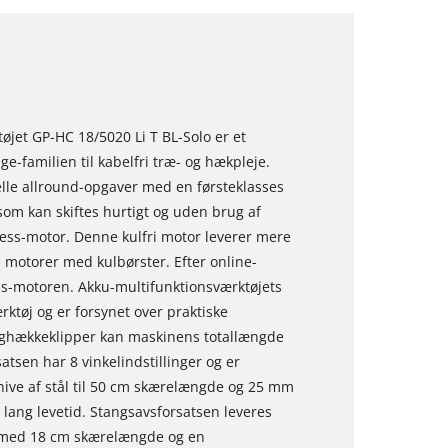
øjet GP-HC 18/5020 Li T BL-Solo er et
-familien til kabelfri træ- og hækpleje.
elle allround-opgaver med en førsteklasses
om kan skiftes hurtigt og uden brug af
less-motor. Denne kulfri motor leverer mere
e motorer med kulbørster. Efter online-
ss-motoren. Akku-multifunktionsværktøjets
ktøj og er forsynet over praktiske
nghækkeklipper kan maskinens totallængde
atsen har 8 vinkelindstillinger og er
ive af stål til 50 cm skærelængde og 25 mm
 lang levetid. Stangsavsforsatsen leveres
med 18 cm skærelængde og en