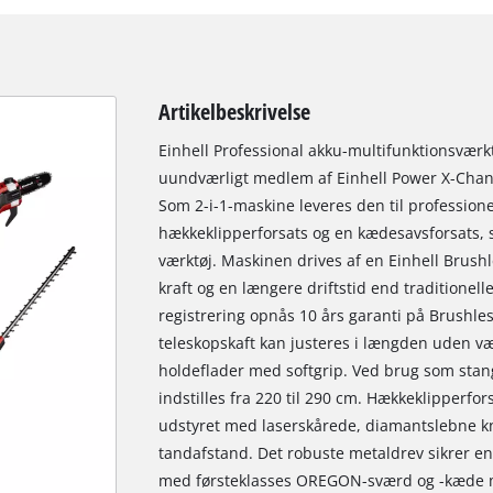
Artikelbeskrivelse
Einhell Professional akku-multifunktionsværkt
uundværligt medlem af Einhell Power X-Change
Som 2-i-1-maskine leveres den til profession
hækkeklipperforsats og en kædesavsforsats, s
værktøj. Maskinen drives af en Einhell Brush
kraft og en længere driftstid end traditionell
registrering opnås 10 års garanti på Brushle
teleskopskaft kan justeres i længden uden vær
holdeflader med softgrip. Ved brug som sta
indstilles fra 220 til 290 cm. Hækkeklipperfors
udstyret med laserskårede, diamantslebne kn
tandafstand. Det robuste metaldrev sikrer en
med førsteklasses OREGON-sværd og -kæde 