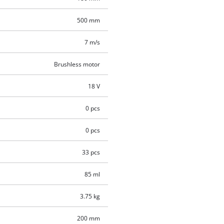
500 mm
7 m/s
Brushless motor
18 V
0 pcs
0 pcs
33 pcs
85 ml
3.75 kg
200 mm