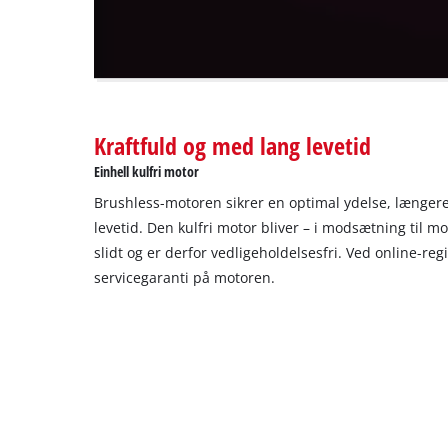
visitor.
The
website
owner
needs
to
Kraftfuld og med lang levetid
setup
the
Einhell kulfri motor
site
Brushless-motoren sikrer en optimal ydelse, længere
with
their
levetid. Den kulfri motor bliver – i modsætning til m
CMP
slidt og er derfor vedligeholdelsesfri. Ved online-regi
to
servicegaranti på motoren.
add
this
content
to
the
list
of
technologies