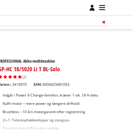
PROFESSIONAL Akku-multimaskine
GP-HC 18/5020 Li T BL-Solo
(2)
arenr.:
3410970
EAN:
4006825681093
Indgår i Power X-Change-familien, kræver 1 stk. 18-V-akku
Kulfri motor – mere power og længere driftstid
Brushless – 10 års motorgaranti efter registrering
2-i-1: Teleskophækkeklipper og stangsav
Forsatser kan skiftes uden værktøj