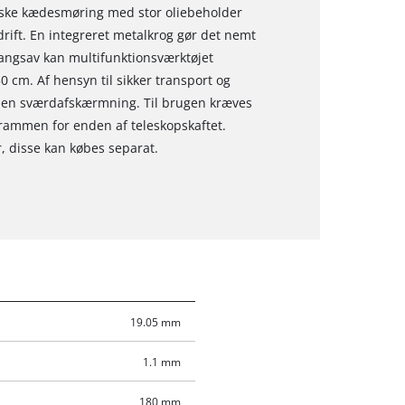
iske kædesmøring med stor oliebeholder
rift. En integreret metalkrog gør det nemt
angsav kan multifunktionsværktøjet
0 cm. Af hensyn til sikker transport og
g en sværdafskærmning. Til brugen kræves
lrammen for enden af teleskopskaftet.
 disse kan købes separat.
19.05 mm
1.1 mm
180 mm