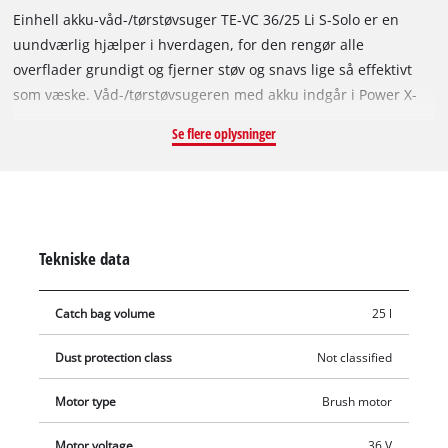
Einhell akku-våd-/tørstøvsuger TE-VC 36/25 Li S-Solo er en
uundværlig hjælper i hverdagen, for den rengør alle
overflader grundigt og fjerner støv og snavs lige så effektivt
som væske. Våd-/tørstøvsugeren med akku indgår i Power X-
Change-familien og har dermed mange forskellige
Se flere oplysninger
anvendelsesmuligheder uafhængigt af stikkontakter og er
med de kraftige akkuer altid den rigtige hjælper selv ved
krævende opgaver. Som medlemmer af PXC-familien kan alle
akkuer i systemserien anvendes. Våd-/tørstøvsugeren har to
effekttilstand, som vælges med en knap. ECO-tilstanden
Tekniske data
forlænger batteridriftstiden og egner sig til længerevarende
støvsugningsopgaver. BOOST-tilstanden derimod suger selv
Catch bag volume
25 l
genstridigt snavs op uden besvær med maksimal sugeeffekt.
Takket være kombimundstykket til tæpper og hårde gulve,
Dust protection class
Not classified
møbelmundstykket til bilsæder og andre polstrede møbler
samt radiatormundstykket til svært tilgængelige steder tager
Motor type
Brush motor
støvsugeren kampen op med enhver udfordring og egner sig
til støvsuger-, blæse- og rengøringsopgaver i hjemmet, på
Motor voltage
36 V