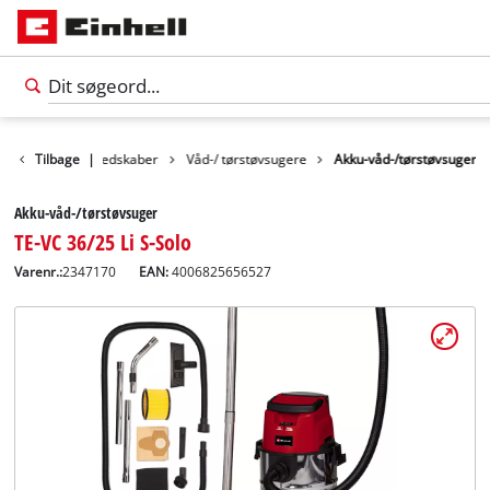
Rengøringsredskaber
Tilbage
|
Våd-/ tørstøvsugere
Akku-våd-/tørstøvsuger
Akku-våd-/tørstøvsuger
TE-VC 36/25 Li S-Solo
Varenr.:
2347170
EAN:
4006825656527
Dansk
DA
Dansk