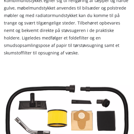
Kombimundstykket egner sig til rengøring af tæpper og hårde
kan støvsugeren og tilbehøret ikke bare nemt og hurtigt
gulve, møbelmundstykket anvendes til bilsæder og polstrede
pakkes sammen, de kan lige så hurtigt gøres klar til brug igen.
møbler og med radiatormundstykket kan du komme til på
Leveres uden akku og oplader, disse kan købes separat, f.eks.
trange og svært tilgængelige steder. Tilbehøret opbevares
som et praktisk startsæt.
nemt og bekvemt direkte på støvsugeren i de praktiske
holdere. Ligeledes medfølger et foldefilter og en
smudsopsamlingspose af papir til tørstøvsugning samt et
skumstoffilter til opsugning af væske.