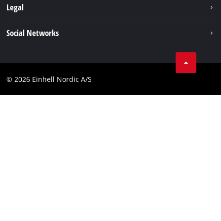
Om os
Legal
Kundeservice
Einhell global
Kolofon
Social Networks
Databeskyttelseserklæring
Instagram
Kontakt
Linkedin
Compliance
© 2026 Einhell Nordic A/S
Youtube
Tilgængelighedserklæring
Facebook