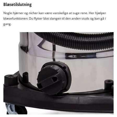
Blæsetilslutning
Nogle hjørner og nicher kan være vanskelige at suge rene. Her hjælper
blæsefunktionen: Du flytter blot slangen til den anden studs og kan gå i
gang.
We need your consent to load the
Google Maps service!
This content is not permitted to load due
to trackers that are not disclosed to the
visitor. The website owner needs to setup
the site with their CMP to add this content