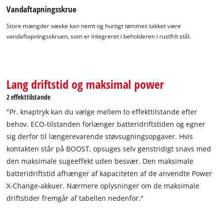
to the list of technologies used.
Vandaftapningsskrue
Powered by
Usercentrics Consent
Store mængder væske kan nemt og hurtigt tømmes takket være
Management Platform
vandaftapningsskruen, som er integreret i beholderen i rustfrit stål.
Lang driftstid og maksimal power
2 effekttilstande
"Pr. knaptryk kan du vælge mellem to effekttilstande efter
behov. ECO-tilstanden forlænger batteridriftstiden og egner
sig derfor til længerevarende støvsugningsopgaver. Hvis
kontakten står på BOOST, opsuges selv genstridigt snavs med
den maksimale sugeeffekt uden besvær. Den maksimale
batteridriftstid afhænger af kapaciteten af de anvendte Power
X-Change-akkuer. Nærmere oplysninger om de maksimale
driftstider fremgår af tabellen nedenfor."