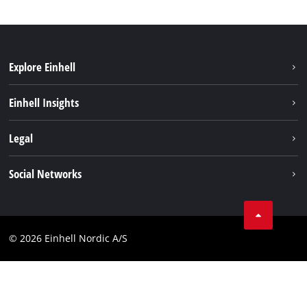
Explore Einhell
Bæredygtighed
Einhell Insights
Akkusystem
Om os
Legal
Kundeservice
Einhell global
Kolofon
Social Networks
Databeskyttelseserklæring
Instagram
Kontakt
Linkedin
Compliance
© 2026 Einhell Nordic A/S
Youtube
Tilgængelighedserklæring
Facebook