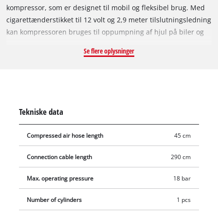
kompressor, som er designet til mobil og fleksibel brug. Med
cigarettænderstikket til 12 volt og 2,9 meter tilslutningsledning
kan kompressoren bruges til oppumpning af hjul på biler og
motorcykler, bolde, luftmadrasser osv. hurtig og overalt. Det
Se flere oplysninger
indbyggede manometer viser det aktuelle lufttryk på 0-18 bar.
Luftslangen er forsynet med en lynkobling til ventiler på
bildæk, og der medfølger 3 ekstra nipler (til badebolde,
luftmadrasser og fodbolde).
Tekniske data
Compressed air hose length
45 cm
Connection cable length
290 cm
Max. operating pressure
18 bar
Number of cylinders
1 pcs