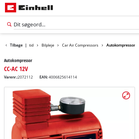
Produkter
Tilbage
|
Fritid
Bilpleje
Car Air Compressors
Autokompressor
Autokompressor
CC-AC 12V
Varenr.:
2072112
EAN:
4006825614114
Dansk
DA
Dansk