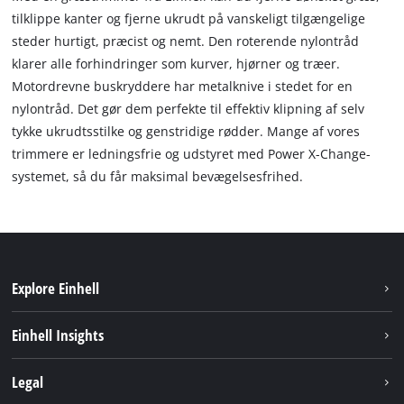
tilklippe kanter og fjerne ukrudt på vanskeligt tilgængelige
steder hurtigt, præcist og nemt. Den roterende nylontråd
klarer alle forhindringer som kurver, hjørner og træer.
Motordrevne buskryddere har metalknive i stedet for en
nylontråd. Det gør dem perfekte til effektiv klipning af selv
tykke ukrudtsstilke og genstridige rødder. Mange af vores
trimmere er ledningsfrie og udstyret med Power X-Change-
systemet, så du får maksimal bevægelsesfrihed.
Explore Einhell
Bæredygtighed
Einhell Insights
Akkusystem
Om os
Legal
Kundeservice
Einhell global