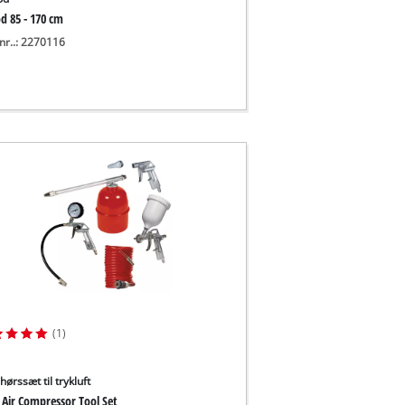
d 85 - 170 cm
nr..: 2270116
(1)
hørssæt til trykluft
 Air Compressor Tool Set