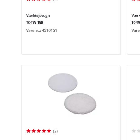
Værktøjsvogn
Værk
TC-TW 150
TC-T
Varenr..: 4510151
Vare
(2)