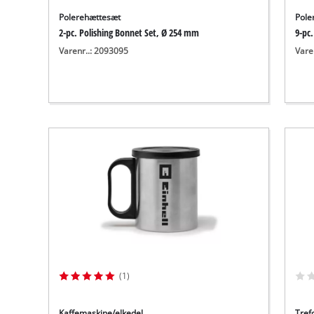
Polerehættesæt
Pole
2-pc. Polishing Bonnet Set, Ø 254 mm
9-pc
Varenr..: 2093095
Vare
(1)
Kaffemaskine/elkedel
Tref