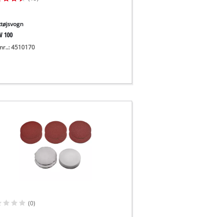
tøjsvogn
W 100
nr..: 4510170
(0)