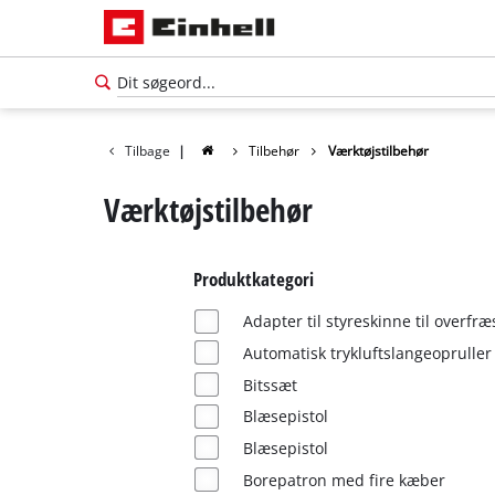
Tilbage
|
Tilbehør
Værktøjstilbehør
Værktøjstilbehør
Produktkategori
Adapter til styreskinne til overfræ
Automatisk trykluftslangeopruller
Bitssæt
Blæsepistol
Dansk
Blæsepistol
DA
Dansk
Borepatron med fire kæber