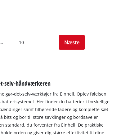
Næste
10
...
det-selv-håndværkeren
e gør-det-selv-værktøjer fra Einhell. Oplev følelsen
atterisystemet. Her finder du batterier i forskellige
 spændinger samt tilhørende ladere og komplette sæt
må bits og bor til store savklinger og bordsave er
 den standard, du forventer fra Einhell. De praktiske
lde orden og giver dig større effektivitet til dine