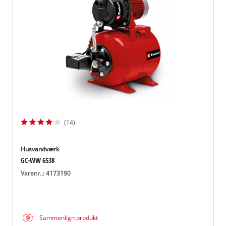
English
(14)
Husvandværk
GC-WW 6538
Varenr..: 4173190
Sammenlign produkt